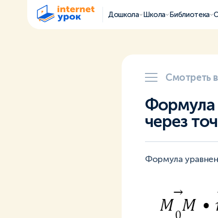
Дошкола
Школа
Библиотека
О
Смотреть 
Формула 
через то
Формула уравнен