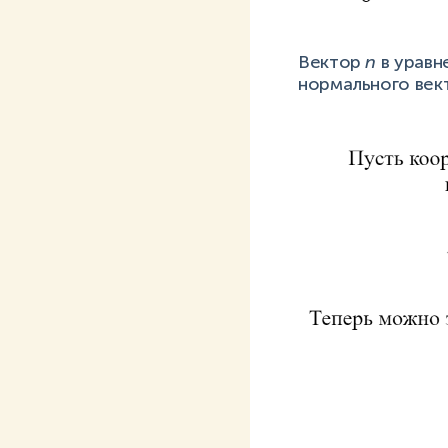
Вектор
n
в уравн
нормального век