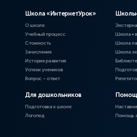
Школа «ИнтернетУрок»
Школьн
О школе
Экстерн
Учебный процесс
Школа • 
Стоимость
Школа л
Зачисление
Школа эк
История развития
Библиоте
Успехи учеников
Подготов
Вопрос – ответ
Репетит
Для дошкольников
Помощ
Подготовка к школе
Наставни
Логопед
Помощь 