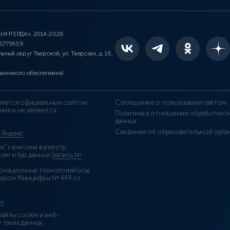
 «ИНТЕРДА», 2014-2026
46779559
льный округ Тверской, ул. Тверская, д. 16,
раммного обеспечения)
является официальным сайтом
Соглашение о пользовании сайтом
ния и не являются
Политика в отношении обработки п
данных
Сведения об образовательной орга
т Яндекс
”» внесена в реестр
н и баз данных (
запись №
рмационных технологий (код
казом Минцифры № 449 от
ь
.
айлы cookie и веб-
 таких данных.