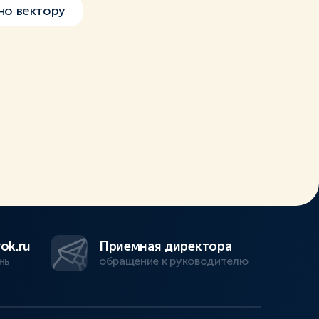
но вектору
ok.ru
Приемная директора
нь
обращение к руководителю