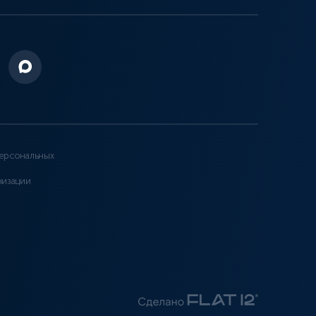
ерсональных
низации