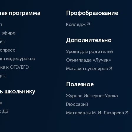
ая программа
Профобразование
ат
Колледж
в эфире
Дополнительно
айт
спресс
Уроки для родителей
ка видеоуроков
Олимпиада «Лучик»
ка к ОГЭ/ЕГЭ
Магазин сувениров
оры
Полезное
ь школьнику
Журнал ИнтернетУрока
к
Глоссарий
с ДЗ
Материалы М. И. Лазарева