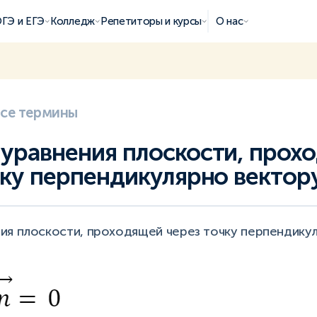
ГЭ и ЕГЭ
Колледж
Репетиторы и курсы
О нас
все термины
уравнения плоскости, прох
чку перпендикулярно вектор
ия плоскости, проходящей через точку перпендикул