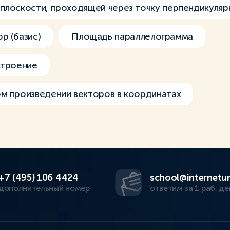
плоскости, проходящей через точку перпендикуляр
р (базис)
Площадь параллелограмма
строение
м произведении векторов в координатах
+7 (495) 106 4424
school@internetur
дополнительный номер
ответим за 1 раб. де