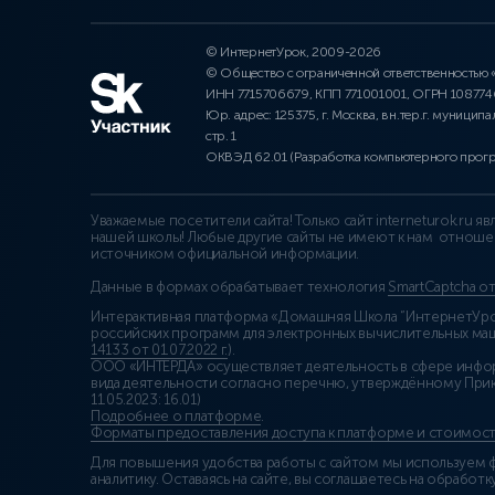
© ИнтернетУрок, 2009-2026
© Общество с ограниченной ответственностью
ИНН 7715706679, КПП 771001001, ОГРН 10877
Юр. адрес: 125375, г. Москва, вн.тер.г. муниципа
стр. 1
ОКВЭД 62.01 (Разработка компьютерного прог
Уважаемые посетители сайта! Только сайт interneturok.ru 
нашей школы! Любые другие сайты не имеют к нам отноше
источником официальной информации.
Данные в формах обрабатывает технология
SmartCaptcha о
Интерактивная платформа «Домашняя Школа “ИнтернетУрок
российских программ для электронных вычислительных маши
14133 от 01.07.2022 г.
).
ООО «ИНТЕРДА» осуществляет деятельность в сфере инфо
вида деятельности согласно перечню, утверждённому При
11.05.2023: 16.01)
Подробнее о платформе
.
Форматы предоставления доступа к платформе и стоимост
Для повышения удобства работы с сайтом мы используем ф
аналитику. Оставаясь на сайте, вы соглашаетесь на обработку