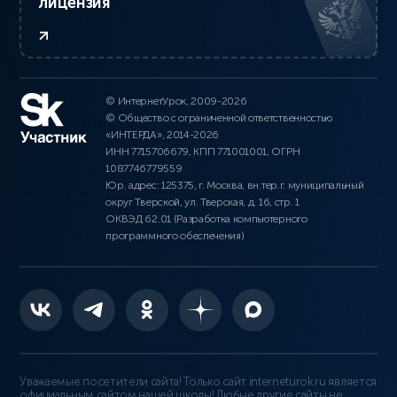
лицензия
© ИнтернетУрок, 2009-2026
© Общество с ограниченной ответственностью
«ИНТЕРДА», 2014-2026
ИНН 7715706679, КПП 771001001, ОГРН
1087746779559
Юр. адрес: 125375, г. Москва, вн.тер.г. муниципальный
округ Тверской, ул. Тверская, д. 16, стр. 1
ОКВЭД 62.01 (Разработка компьютерного
программного обеспечения)
Уважаемые посетители сайта! Только сайт interneturok.ru является
официальным сайтом нашей школы! Любые другие сайты не