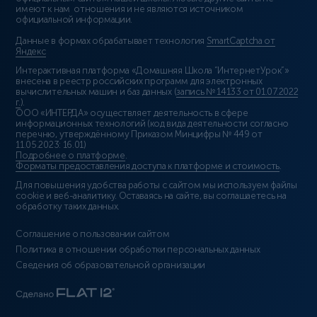
имеют к нам отношения и не являются источником
официальной информации.
Данные в формах обрабатывает технология
SmartCaptcha от
Яндекс
Интерактивная платформа «Домашняя Школа “ИнтернетУрок”»
внесена в реестр российских программ для электронных
вычислительных машин и баз данных (
запись № 14133 от 01.07.2022
г.
).
ООО «ИНТЕРДА» осуществляет деятельность в сфере
информационных технологий (код вида деятельности согласно
перечню, утверждённому Приказом Минцифры № 449 от
11.05.2023: 16.01)
Подробнее о платформе
.
Форматы предоставления доступа к платформе и стоимость
.
Для повышения удобства работы с сайтом мы используем файлы
cookie и веб-аналитику. Оставаясь на сайте, вы соглашаетесь на
обработку таких данных.
Соглашение о пользовании сайтом
Политика в отношении обработки персональных данных
Сведения об образовательной организации