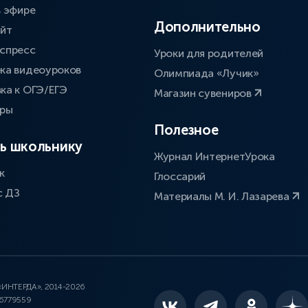
в эфире
Дополнительно
айт
спресс
Уроки для родителей
ка видеоуроков
Олимпиада «Лучик»
ка к ОГЭ/ЕГЭ
Магазин сувениров
оры
Полезное
ь школьнику
Журнал ИнтернетУрока
к
Глоссарий
с ДЗ
Материалы М. И. Лазарева
 «ИНТЕРДА», 2014-2026
46779559