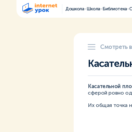
Дошкола
Школа
Библиотека
О
Смотреть 
Касатель
Касательной пло
сферой ровно од
Их общая точка н