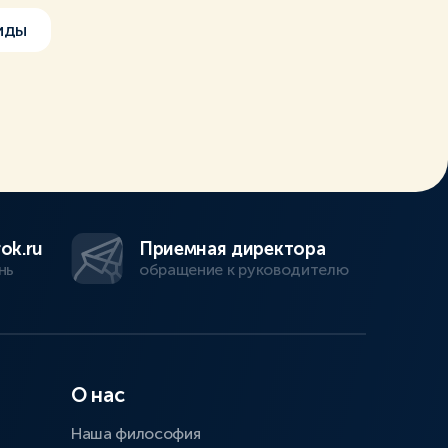
иды
ok.ru
Приемная директора
нь
обращение к руководителю
О нас
Наша философия