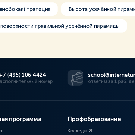
внобокая) трапеция
Высота усечённой пирам
 поверхности правильной усечённой пирамиды
+7 (495) 106 4424
school@internetur
дополнительный номер
ответим за 1 раб. де
ая программа
Профобразование
ат
Колледж