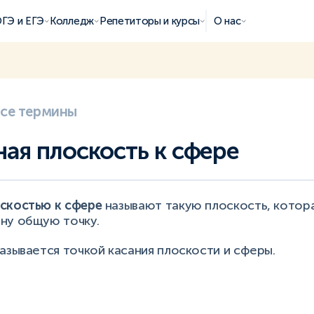
ГЭ и ЕГЭ
Колледж
Репетиторы и курсы
О нас
все термины
ная плоскость к сфере
скостью к сфере
называют такую плоскость, котор
ну общую точку.
азывается точкой касания плоскости и сферы.