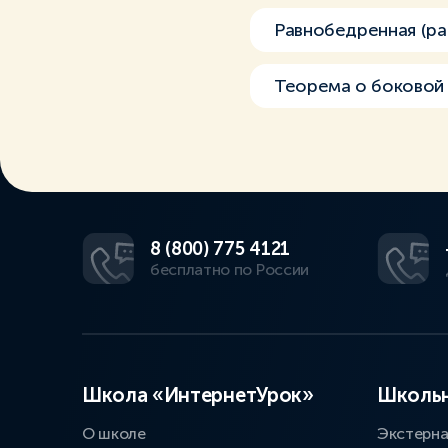
Равнобедренная (ра
Теорема о боковой
8 (800) 775 4121
бесплатно по России
Школа «ИнтернетУрок»
Школьн
О школе
Экстерн