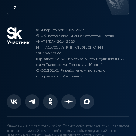
© ИнтернетУрок, 2009-2026
© Общество с ограниченной ответственностью
«ИНТЕРДА», 2014-2026
ИНН 7715706679, КПП 771001001, ОГРН
1087746779559
Юр. адрес: 125375, г. Москва, вн.тер.г. муниципальный
округ Тверской, ул. Тверская, д. 16, стр. 1
ОКВЭД 62.01 (Разработка компьютерного
программного обеспечения)
Уважаемые посетители сайта! Только сайт interneturok.ru является
официальным сайтом нашей школы! Любые другие сайты не
имеют к нам отношения и не являются источником