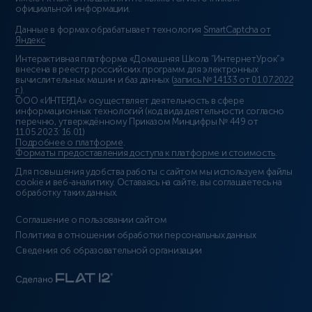
официальной информации.
Данные в формах обрабатывает технология
SmartCaptcha от
Яндекс
Интерактивная платформа «Домашняя Школа “ИнтернетУрок”»
внесена в реестр российских программ для электронных
вычислительных машин и баз данных (
запись № 14133 от 01.07.2022
г.
).
ООО «ИНТЕРДА» осуществляет деятельность в сфере
информационных технологий (код вида деятельности согласно
перечню, утверждённому Приказом Минцифры № 449 от
11.05.2023: 16.01)
Подробнее о платформе
.
Форматы предоставления доступа к платформе и стоимость
.
Для повышения удобства работы с сайтом мы используем файлы
cookie и веб-аналитику. Оставаясь на сайте, вы соглашаетесь на
обработку таких данных.
Соглашение о пользовании сайтом
Политика в отношении обработки персональных данных
Сведения об образовательной организации