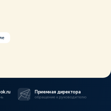
ле
ok.ru
Приемная директора
нь
обращение к руководителю