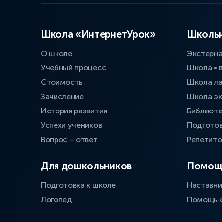
Школа «ИнтернетУрок»
Школьн
О школе
Экстерн
Учебный процесс
Школа • 
Стоимость
Школа л
Зачисление
Школа эк
История развития
Библиоте
Успехи учеников
Подготов
Вопрос – ответ
Репетит
Для дошкольников
Помощ
Подготовка к школе
Наставни
Логопед
Помощь 