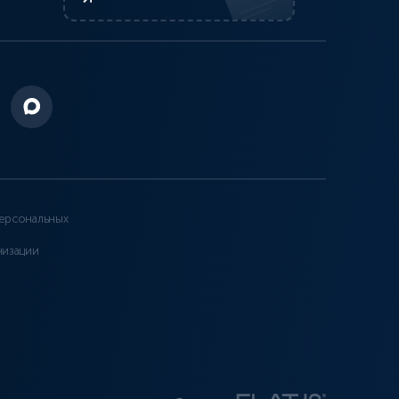
ерсональных
низации