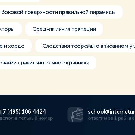
 боковой поверхности правильной пирамиды
кторы
Средняя линия трапеции
е и хорде
Следствия теоремы о вписанном уг
вании правильного многогранника
+7 (495) 106 4424
school@internetur
дополнительный номер
ответим за 1 раб. де