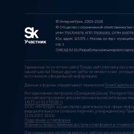
© ИнтернетУрок, 2009-2026
© Общество с ограниченной ответственностью
ИНН 7715706679, КПП 771001001, ОГРН 10877
Юр. адрес: 125375, г. Москва, вн.тер.г. муниципа
стр. 1
ОКВЭД 62.01 (Разработка компьютерного прог
Уважаемые посетители сайта! Только сайт interneturok.ru 
нашей школы! Любые другие сайты не имеют к нам отноше
источником официальной информации.
Данные в формах обрабатывает технология
SmartCaptcha о
Интерактивная платформа «Домашняя Школа “ИнтернетУрок
российских программ для электронных вычислительных маши
14133 от 01.07.2022 г.
).
ООО «ИНТЕРДА» осуществляет деятельность в сфере инфо
вида деятельности согласно перечню, утверждённому При
11.05.2023: 16.01)
Подробнее о платформе
.
Форматы предоставления доступа к платформе и стоимост
Для повышения удобства работы с сайтом мы используем ф