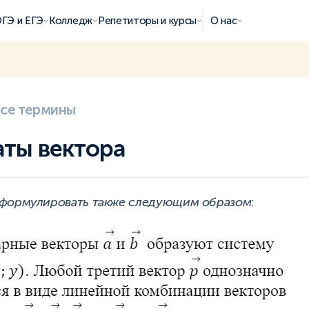
ГЭ и ЕГЭ
Колледж
Репетиторы и курсы
О нас
все термины
ты вектора
формулировать также следующим образом
: