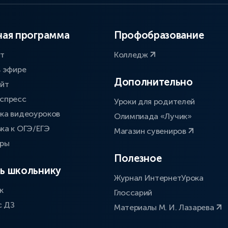
ая программа
Профобразование
ат
Колледж
в эфире
Дополнительно
айт
спресс
Уроки для родителей
ка видеоуроков
Олимпиада «Лучик»
ка к ОГЭ/ЕГЭ
Магазин сувениров
оры
Полезное
ь школьнику
Журнал ИнтернетУрока
к
Глоссарий
с ДЗ
Материалы М. И. Лазарева