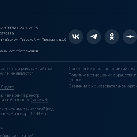
 «ИНТЕРДА», 2014-2026
46779559
льный округ Тверской, ул. Тверская, д. 16,
раммного обеспечения)
является официальным сайтом
Соглашение о пользовании сайтом
ния и не являются
Политика в отношении обработки п
данных
Сведения об образовательной орга
т Яндекс
”» внесена в реестр
н и баз данных (
запись №
рмационных технологий (код
казом Минцифры № 449 от
ь
.
айлы cookie и веб-