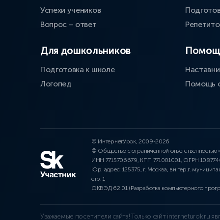
Успехи учеников
Подготов
Вопрос – ответ
Репетит
Для дошкольников
Помощ
Подготовка к школе
Наставни
Логопед
Помощь 
© ИнтернетУрок, 2009-2026
© Общество с ограниченной ответственностью
ИНН 7715706679, КПП 771001001, ОГРН 10877
Юр. адрес: 125375, г. Москва, вн.тер.г. муниципа
стр. 1
ОКВЭД 62.01 (Разработка компьютерного прог
Уважаемые посетители сайта! Только сайт interneturok.ru 