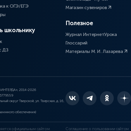
ка к ОГЭ/ЕГЭ
Магазин сувениров
оры
Полезное
ь школьнику
Журнал ИнтернетУрока
к
Глоссарий
с ДЗ
Материалы М. И. Лазарева
 «ИНТЕРДА», 2014-2026
46779559
льный округ Тверской, ул. Тверская, д. 16,
раммного обеспечения)
является официальным сайтом
Соглашение о пользовании сайтом