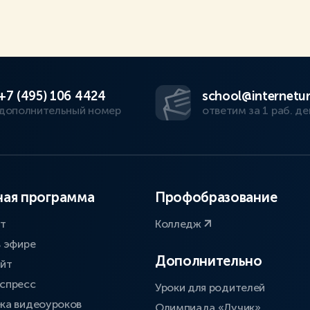
+7 (495) 106 4424
school@internetur
дополнительный номер
ответим за 1 раб. де
ая программа
Профобразование
ат
Колледж
в эфире
Дополнительно
айт
спресс
Уроки для родителей
ка видеоуроков
Олимпиада «Лучик»