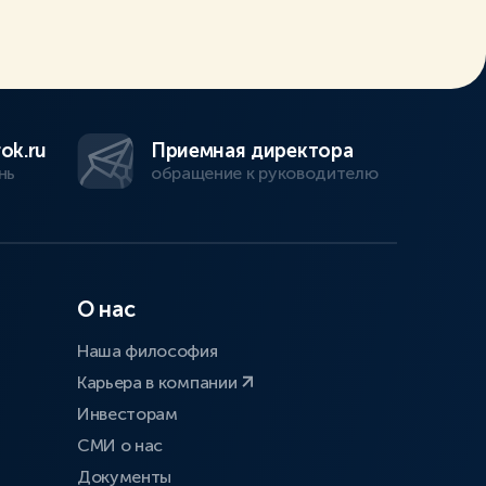
ok.ru
Приемная директора
нь
обращение к руководителю
О нас
Наша философия
Карьера в компании
Инвесторам
СМИ о нас
Документы