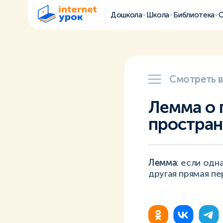
Дошкола
Школа
Библиотека
О
Смотреть 
Лемма о 
простран
Лемма
: если одн
другая прямая пе