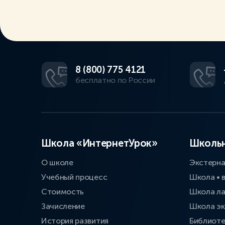
8 (800) 775 4121
бесплатно по России
Школа «ИнтернетУрок»
Школьн
О школе
Экстерн
Учебный процесс
Школа • 
Стоимость
Школа л
Зачисление
Школа эк
История развития
Библиоте