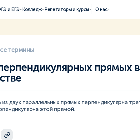
ГЭ и ЕГЭ
Колледж
Репетиторы и курсы
О нас
все термины
перпендикулярных прямых в
стве
а из двух параллельных прямых перпендикулярна тре
рпендикулярна этой прямой.