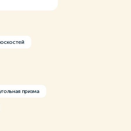
лоскостей
угольная призма