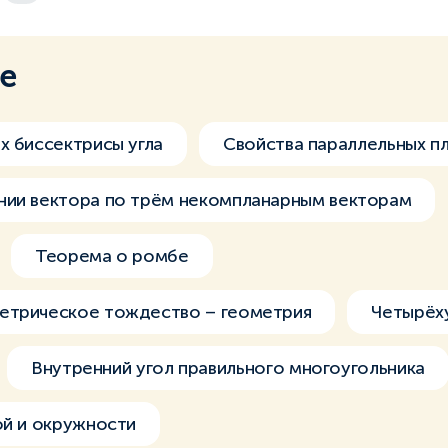
ме
х биссектрисы угла
Свойства параллельных п
нии вектора по трём некомпланарным векторам
Теорема о ромбе
етрическое тождество – геометрия
Четырёх
Внутренний угол правильного многоугольника
ой и окружности