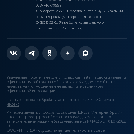
1087746779559
Юр. адрес: 125375, г. Москва, вн.тер.г. муниципальный
округ Тверской, ул. Тверская, д. 16, стр. 1
ОКВЭД 62.01 (Разработка компьютерного
программного обеспечения)
Уважаемые посетители сайта! Только сайт interneturok.ru является
официальным сайтом нашей школы! Любые другие сайты не
имеют к нам отношения и не являются источником
официальной информации.
Данные в формах обрабатывает технология
SmartCaptcha от
Яндекс
Интерактивная платформа «Домашняя Школа “ИнтернетУрок”»
внесена в реестр российских программ для электронных
вычислительных машин и баз данных (
запись № 14133 от 01.07.2022
г.
).
ООО «ИНТЕРДА» осуществляет деятельность в сфере