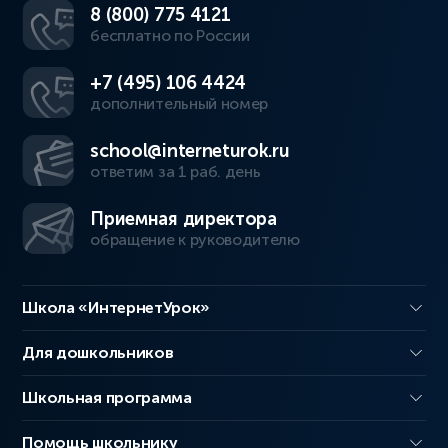
8 (800) 775 4121
бесплатно по России
+7 (495) 106 4424
дополнительный номер
school@interneturok.ru
ответим за 1 раб. день
Приемная директора
обращение к руководителю
Школа «ИнтернетУрок»
Для дошкольников
Школьная программа
Помощь школьнику