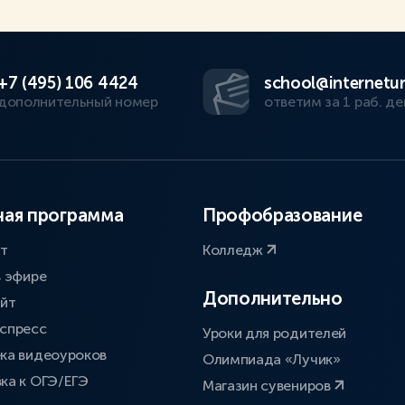
+7 (495) 106 4424
school@internetur
дополнительный номер
ответим за 1 раб. де
ая программа
Профобразование
ат
Колледж
в эфире
Дополнительно
айт
спресс
Уроки для родителей
ка видеоуроков
Олимпиада «Лучик»
ка к ОГЭ/ЕГЭ
Магазин сувениров