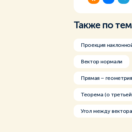
Также по те
Проекция наклонно
Вектор нормали
Прямая – геометри
Теорема (о третьей
Угол между вектор