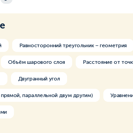
ме
й
Равносторонний треугольник – геометрия
Объём шарового слоя
Расстояние от точ
я
Двугранный угол
 прямой, параллельной двум другим)
Уравнен
ами