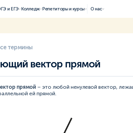
ГЭ и ЕГЭ
Колледж
Репетиторы и курсы
О нас
все термины
ющий вектор прямой
ектор прямой
– это любой ненулевой вектор, лежа
раллельной ей прямой.