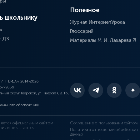
оры
Полезное
ь школьнику
Журнал ИнтернетУрока
к
Глоссарий
с ДЗ
Материалы М. И. Лазарева
 «ИНТЕРДА», 2014-2026
46779559
льный округ Тверской, ул. Тверская, д. 16,
раммного обеспечения)
является официальным сайтом
Соглашение о пользовании сайтом
ния и не являются
Политика в отношении обработки п
данных