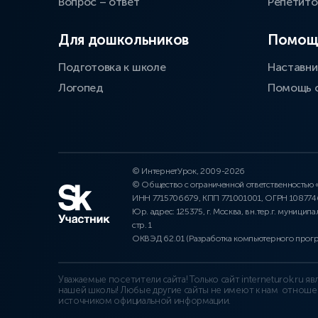
Вопрос – ответ
Репетит
Для дошкольников
Помощ
Подготовка к школе
Наставни
Логопед
Помощь 
© ИнтернетУрок, 2009-2026
© Общество с ограниченной ответственностью
ИНН 7715706679, КПП 771001001, ОГРН 10877
Юр. адрес: 125375, г. Москва, вн.тер.г. муниципа
стр. 1
ОКВЭД 62.01 (Разработка компьютерного прог
Уважаемые посетители сайта! Только сайт interneturok.ru 
нашей школы! Любые другие сайты не имеют к нам отноше
источником официальной информации.