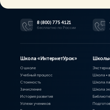
8 (800) 775 4121
бесплатно по России
Школа «ИнтернетУрок»
Школьн
О школе
Экстерн
Учебный процесс
Школа • 
Стоимость
Школа л
Зачисление
Школа эк
История развития
Библиоте
Успехи учеников
Подготов