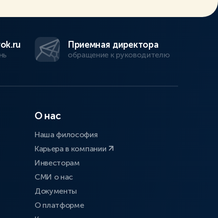
ok.ru
Приемная директора
нь
обращение к руководителю
О нас
Наша философия
Карьера в компании
Инвесторам
СМИ о нас
Документы
О платформе