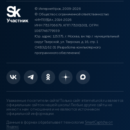
© ИнтернетУрок, 2009-2026
© Общество с ограниченной ответственностью
«ИНТЕРДА», 2014-2026
ИНН 7715706679, КПП 771001001, ОГРН
1087746779559
Юр. адрес: 125375, г. Москва, вн.тер.г. муниципальный
округ Тверской, ул. Тверская, д. 16, стр. 1
ОКВЭД 62.01 (Разработка компьютерного
программного обеспечения)
Уважаемые посетители сайта! Только сайт interneturok.ru является
официальным сайтом нашей школы! Любые другие сайты не
имеют к нам отношения и не являются источником
официальной информации.
Данные в формах обрабатывает технология
SmartCaptcha от
Яндекс