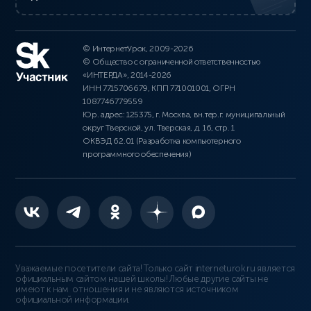
© ИнтернетУрок, 2009-2026
© Общество с ограниченной ответственностью
«ИНТЕРДА», 2014-2026
ИНН 7715706679, КПП 771001001, ОГРН
1087746779559
Юр. адрес: 125375, г. Москва, вн.тер.г. муниципальный
округ Тверской, ул. Тверская, д. 16, стр. 1
ОКВЭД 62.01 (Разработка компьютерного
программного обеспечения)
Уважаемые посетители сайта! Только сайт interneturok.ru является
официальным сайтом нашей школы! Любые другие сайты не
имеют к нам отношения и не являются источником
официальной информации.