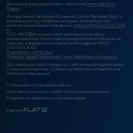
Данные в формах обрабатывает технология
SmartCaptcha от
Яндекс
Интерактивная платформа «Домашняя Школа “ИнтернетУрок”»
внесена в реестр российских программ для электронных
вычислительных машин и баз данных (
запись № 14133 от 01.07.2022
г.
).
ООО «ИНТЕРДА» осуществляет деятельность в сфере
информационных технологий (код вида деятельности согласно
перечню, утверждённому Приказом Минцифры № 449 от
11.05.2023: 16.01)
Подробнее о платформе
.
Форматы предоставления доступа к платформе и стоимость
.
Для повышения удобства работы с сайтом мы используем файлы
cookie и веб-аналитику. Оставаясь на сайте, вы соглашаетесь на
обработку таких данных.
Соглашение о пользовании сайтом
Политика в отношении обработки персональных данных
Сведения об образовательной организации