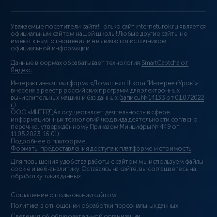
Уважаемые посетители сайта! Только сайт interneturok.ru является
официальным сайтом нашей школы! Любые другие сайты не
имеют к нам отношения и не являются источником
официальной информации.
Данные в формах обрабатывает технология
SmartCaptcha от
Яндекс
Интерактивная платформа «Домашняя Школа “ИнтернетУрок”»
внесена в реестр российских программ для электронных
вычислительных машин и баз данных (
запись № 14133 от 01.07.2022
г.
).
ООО «ИНТЕРДА» осуществляет деятельность в сфере
информационных технологий (код вида деятельности согласно
перечню, утверждённому Приказом Минцифры № 449 от
11.05.2023: 16.01)
Подробнее о платформе
.
Форматы предоставления доступа к платформе и стоимость
.
Для повышения удобства работы с сайтом мы используем файлы
cookie и веб-аналитику. Оставаясь на сайте, вы соглашаетесь на
обработку таких данных.
Соглашение о пользовании сайтом
Политика в отношении обработки персональных данных
Сведения об образовательной организации