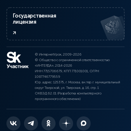
Государственная
лицензия
© ИнтернетУрок, 2009-2026
© Общество с ограниченной ответственностью
«ИНТЕРДА», 2014-2026
ИНН 7715706679, КПП 771001001, ОГРН
1087746779559
Юр. адрес: 125375, г. Москва, вн.тер.г. муниципальный
округ Тверской, ул. Тверская, д. 16, стр. 1
ОКВЭД 62.01 (Разработка компьютерного
программного обеспечения)