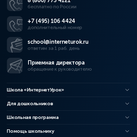
8 (800) 775 4121
бесплатно по России
+7 (495) 106 4424
дополнительный номер
school@interneturok.ru
ответим за 1 раб. день
Приемная директора
обращение к руководителю
Школа «ИнтернетУрок»
Для дошкольников
Школьная программа
Помощь школьнику