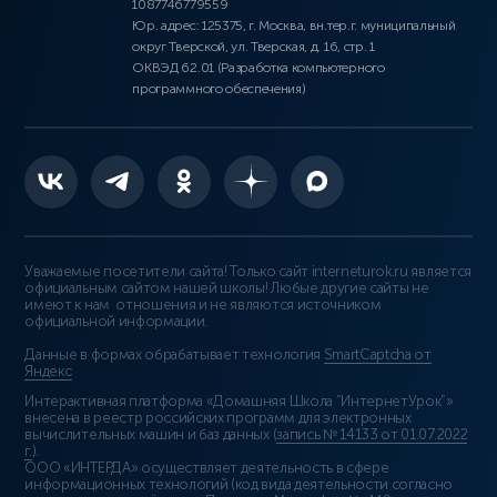
1087746779559
Юр. адрес: 125375, г. Москва, вн.тер.г. муниципальный
округ Тверской, ул. Тверская, д. 16, стр. 1
ОКВЭД 62.01 (Разработка компьютерного
программного обеспечения)
Уважаемые посетители сайта! Только сайт interneturok.ru является
официальным сайтом нашей школы! Любые другие сайты не
имеют к нам отношения и не являются источником
официальной информации.
Данные в формах обрабатывает технология
SmartCaptcha от
Яндекс
Интерактивная платформа «Домашняя Школа “ИнтернетУрок”»
внесена в реестр российских программ для электронных
вычислительных машин и баз данных (
запись № 14133 от 01.07.2022
г.
).
ООО «ИНТЕРДА» осуществляет деятельность в сфере
информационных технологий (код вида деятельности согласно