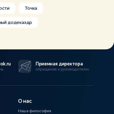
ости
Точка
ный додекаэдр
ok.ru
Приемная директора
нь
обращение к руководителю
О нас
Наша философия