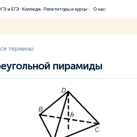
ГЭ и ЕГЭ
Колледж
Репетиторы и курсы
О нас
все термины
еугольной пирамиды