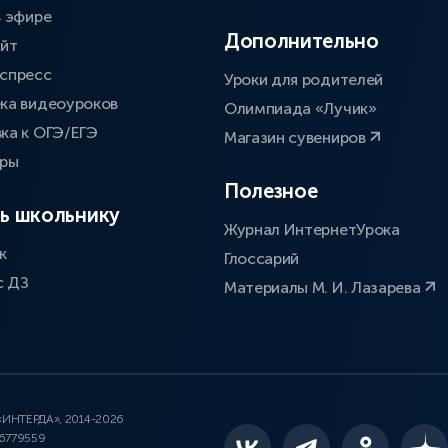
в эфире
Дополнительно
айт
спресс
Уроки для родителей
ка видеоуроков
Олимпиада «Лучик»
ка к ОГЭ/ЕГЭ
Магазин сувениров
оры
Полезное
ь школьнику
Журнал ИнтернетУрока
к
Глоссарий
с ДЗ
Материалы М. И. Лазарева
 «ИНТЕРДА», 2014-2026
46779559