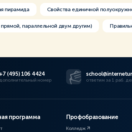
ая пирамида
Свойства единичной полуокружн
 прямой, параллельной двум другим)
Правиль
+7 (495) 106 4424
school@internetur
дополнительный номер
ответим за 1 раб. де
ая программа
Профобразование
ат
Колледж