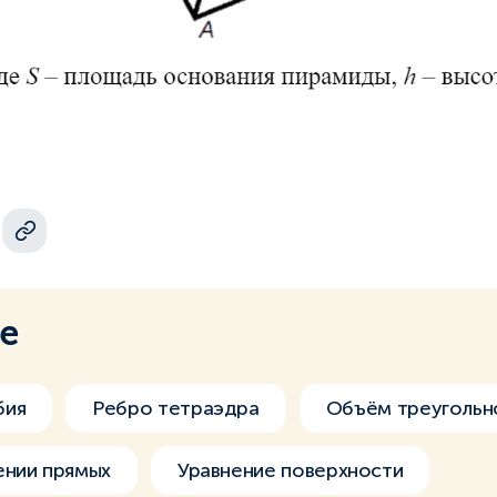
ме
бия
Ребро тетраэдра
Объём треугольн
ении прямых
Уравнение поверхности