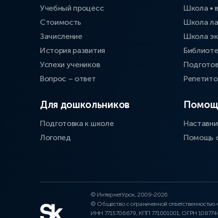
Учебный процесс
Школа • 
Стоимость
Школа л
Зачисление
Школа эк
История развития
Библиоте
Успехи учеников
Подготов
Вопрос – ответ
Репетит
Для дошкольников
Помощ
Подготовка к школе
Наставни
Логопед
Помощь 
© ИнтернетУрок, 2009-2026
© Общество с ограниченной ответственностью
ИНН 7715706679, КПП 771001001, ОГРН 10877