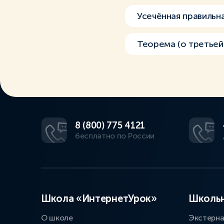
Усечённая правильн
Теорема (о третьей
8 (800) 775 4121
бесплатно по России
Школа «ИнтернетУрок»
Школьн
О школе
Экстерн