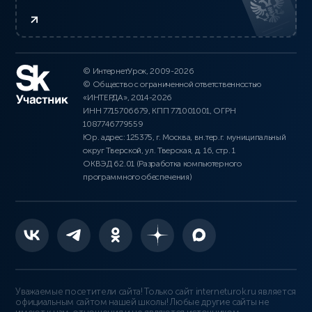
© ИнтернетУрок, 2009-2026
© Общество с ограниченной ответственностью
«ИНТЕРДА», 2014-2026
ИНН 7715706679, КПП 771001001, ОГРН
1087746779559
Юр. адрес: 125375, г. Москва, вн.тер.г. муниципальный
округ Тверской, ул. Тверская, д. 16, стр. 1
ОКВЭД 62.01 (Разработка компьютерного
программного обеспечения)
Уважаемые посетители сайта! Только сайт interneturok.ru является
официальным сайтом нашей школы! Любые другие сайты не