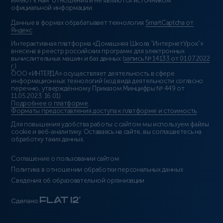
имеют к нам отношения и не являются источником
официальной информации.
Данные в формах обрабатывает технология
SmartCaptcha от
Яндекс
Интерактивная платформа «Домашняя Школа “ИнтернетУрок”»
внесена в реестр российских программ для электронных
вычислительных машин и баз данных (
запись № 14133 от 01.07.2022
г.
).
ООО «ИНТЕРДА» осуществляет деятельность в сфере
информационных технологий (код вида деятельности согласно
перечню, утверждённому Приказом Минцифры № 449 от
11.05.2023: 16.01)
Подробнее о платформе
.
Форматы предоставления доступа к платформе и стоимость
.
Для повышения удобства работы с сайтом мы используем файлы
cookie и веб-аналитику. Оставаясь на сайте, вы соглашаетесь на
обработку таких данных.
Соглашение о пользовании сайтом
Политика в отношении обработки персональных данных
Сведения об образовательной организации