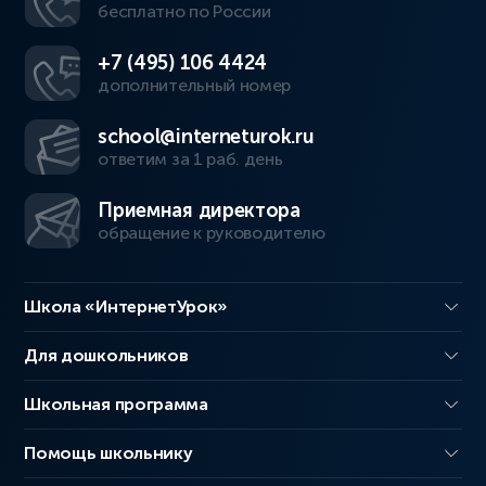
бесплатно по России
+7 (495) 106 4424
дополнительный номер
school@interneturok.ru
ответим за 1 раб. день
Приемная директора
обращение к руководителю
Школа «ИнтернетУрок»
Для дошкольников
Школьная программа
Помощь школьнику