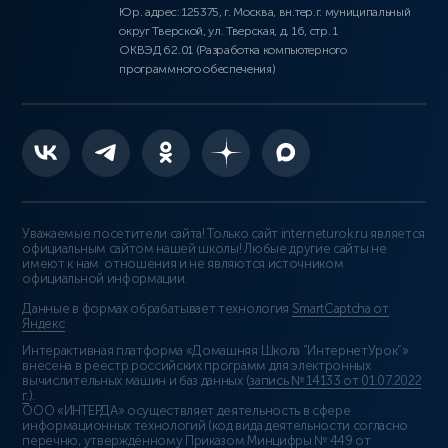
Юр. адрес: 125375, г. Москва, вн.тер.г. муниципальный
округ Тверской, ул. Тверская, д. 16, стр. 1
ОКВЭД 62.01 (Разработка компьютерного
программного обеспечения)
Уважаемые посетители сайта! Только сайт interneturok.ru является
официальным сайтом нашей школы! Любые другие сайты не
имеют к нам отношения и не являются источником
официальной информации.
Данные в формах обрабатывает технология
SmartCaptcha от
Яндекс
Интерактивная платформа «Домашняя Школа “ИнтернетУрок”»
внесена в реестр российских программ для электронных
вычислительных машин и баз данных (
запись № 14133 от 01.07.2022
г.
).
ООО «ИНТЕРДА» осуществляет деятельность в сфере
информационных технологий (код вида деятельности согласно
перечню, утверждённому Приказом Минцифры № 449 от