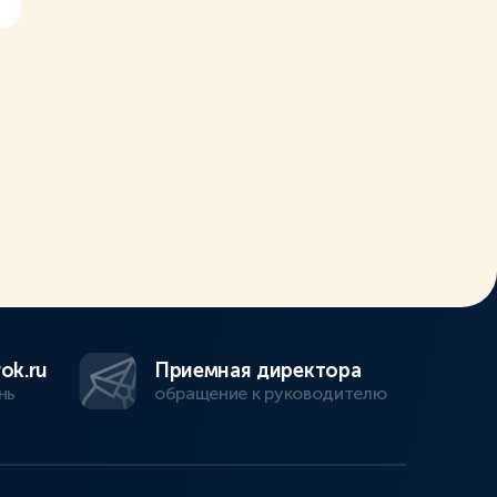
ok.ru
Приемная директора
нь
обращение к руководителю