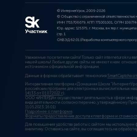
© ИнтернетУрок, 2009-2026
© Общество с ограниченной ответственностью
ИНН 7715706679, КПП 771001001, ОГРН 10877
Юр. адрес: 125375, г. Москва, вн.тер.г. муниципа
стр. 1
ОКВЭД 62.01 (Разработка компьютерного прог
Уважаемые посетители сайта! Только сайт interneturok.ru 
нашей школы! Любые другие сайты не имеют к нам отноше
источником официальной информации.
Данные в формах обрабатывает технология
SmartCaptcha о
Интерактивная платформа «Домашняя Школа “ИнтернетУрок
российских программ для электронных вычислительных маши
14133 от 01.07.2022 г.
).
ООО «ИНТЕРДА» осуществляет деятельность в сфере инфо
вида деятельности согласно перечню, утверждённому При
11.05.2023: 16.01)
Подробнее о платформе
.
Форматы предоставления доступа к платформе и стоимост
Для повышения удобства работы с сайтом мы используем ф
аналитику. Оставаясь на сайте, вы соглашаетесь на обработку