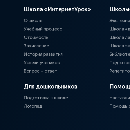
Школа «ИнтернетУрок»
Школьн
О школе
Экстерн
Учебный процесс
Школа • 
Стоимость
Школа л
Зачисление
Школа эк
История развития
Библиоте
Успехи учеников
Подготов
Вопрос – ответ
Репетит
Для дошкольников
Помощ
Подготовка к школе
Наставни
Логопед
Помощь 