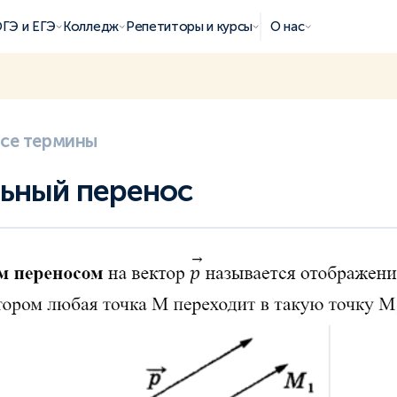
ГЭ и ЕГЭ
Колледж
Репетиторы и курсы
О нас
все термины
ьный перенос