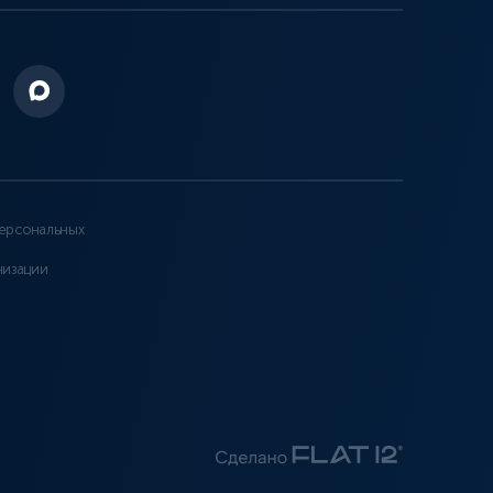
ерсональных
низации