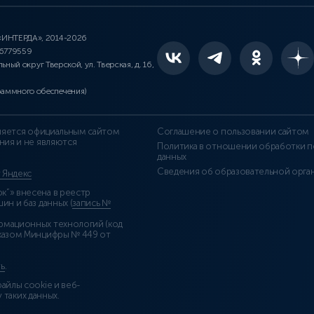
 «ИНТЕРДА», 2014-2026
46779559
льный округ Тверской, ул. Тверская, д. 16,
раммного обеспечения)
является официальным сайтом
Соглашение о пользовании сайтом
ния и не являются
Политика в отношении обработки п
данных
Сведения об образовательной орга
т Яндекс
”» внесена в реестр
н и баз данных (
запись №
рмационных технологий (код
казом Минцифры № 449 от
ь
.
айлы cookie и веб-
 таких данных.