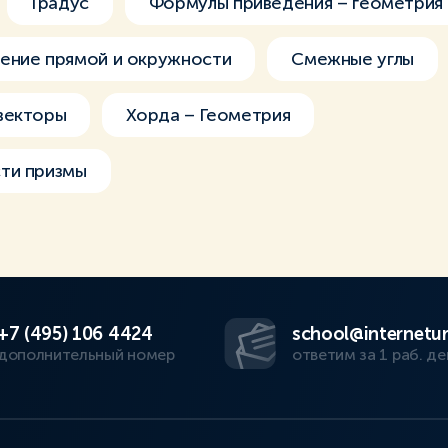
Градус
Формулы приведения – геометрия
ение прямой и окружности
Смежные углы
векторы
Хорда – Геометрия
ти призмы
+7 (495) 106 4424
school@internetur
дополнительный номер
ответим за 1 раб. де