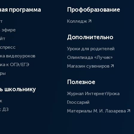
ая программа
Профобразование
ат
Колледж
в эфире
Дополнительно
айт
спресс
Уроки для родителей
ка видеоуроков
Олимпиада «Лучик»
ка к ОГЭ/ЕГЭ
Магазин сувениров
оры
Полезное
ь школьнику
Журнал ИнтернетУрока
к
Глоссарий
с ДЗ
Материалы М. И. Лазарева