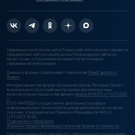
программного обеспечения)
Уважаемые посетители сайта! Только сайт interneturok.ru является
официальным сайтом нашей школы! Любые другие сайты не
имеют к нам отношения и не являются источником
официальной информации.
Данные в формах обрабатывает технология
SmartCaptcha от
Яндекс
Интерактивная платформа «Домашняя Школа “ИнтернетУрок”»
внесена в реестр российских программ для электронных
вычислительных машин и баз данных (
запись № 14133 от 01.07.2022
г.
).
ООО «ИНТЕРДА» осуществляет деятельность в сфере
информационных технологий (код вида деятельности согласно
перечню, утверждённому Приказом Минцифры № 449 от
11.05.2023: 16.01)
Подробнее о платформе
.
Форматы предоставления доступа к платформе и стоимость
.
Для повышения удобства работы с сайтом мы используем файлы