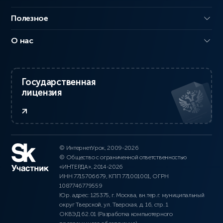
Полезное
О нас
Государственная
лицензия
© ИнтернетУрок, 2009-2026
© Общество с ограниченной ответственностью
«ИНТЕРДА», 2014-2026
ИНН 7715706679, КПП 771001001, ОГРН
1087746779559
Юр. адрес: 125375, г. Москва, вн.тер.г. муниципальный
округ Тверской, ул. Тверская, д. 16, стр. 1
ОКВЭД 62.01 (Разработка компьютерного