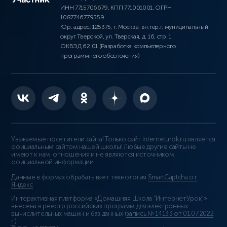
ИНН 7715706679, КПП 771001001, ОГРН
1087746779559
Юр. адрес: 125375, г. Москва, вн.тер.г. муниципальный
округ Тверской, ул. Тверская, д. 16, стр. 1
ОКВЭД 62.01 (Разработка компьютерного
программного обеспечения)
Уважаемые посетители сайта! Только сайт interneturok.ru является
официальным сайтом нашей школы! Любые другие сайты не
имеют к нам отношения и не являются источником
официальной информации.
Данные в формах обрабатывает технология
SmartCaptcha от
Яндекс
Интерактивная платформа «Домашняя Школа “ИнтернетУрок”»
внесена в реестр российских программ для электронных
вычислительных машин и баз данных (
запись № 14133 от 01.07.2022
г.
).