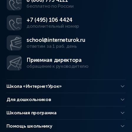
8 (800) 775 4121
бесплатно по России
+7 (495) 106 4424
дополнительный номер
school@interneturok.ru
ответим за 1 раб. день
Приемная директора
обращение к руководителю
Школа «ИнтернетУрок»
Для дошкольников
Школьная программа
Помощь школьнику