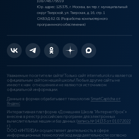
1087746779559
Юр. адрес: 125375, г. Москва, вн.тер.г. муниципальный
округ Тверской, ул. Тверская, д. 16, стр. 1
ОКВЭД 62.01 (Разработка компьютерного
программного обеспечения)
Уважаемые посетители сайта! Только сайт interneturok.ru является
официальным сайтом нашей школы! Любые другие сайты не
имеют к нам отношения и не являются источником
официальной информации.
Данные в формах обрабатывает технология
SmartCaptcha от
Яндекс
Интерактивная платформа «Домашняя Школа “ИнтернетУрок”»
внесена в реестр российских программ для электронных
вычислительных машин и баз данных (
запись № 14133 от 01.07.2022
г.
).
ООО «ИНТЕРДА» осуществляет деятельность в сфере
информационных технологий (код вида деятельности согласно