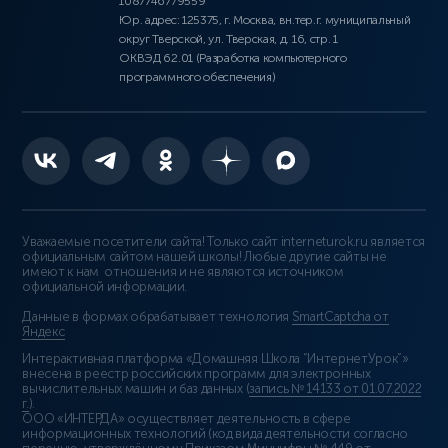
1087746779559
Юр. адрес: 125375, г. Москва, вн.тер.г. муниципальный
округ Тверской, ул. Тверская, д. 16, стр. 1
ОКВЭД 62.01 (Разработка компьютерного
программного обеспечения)
Уважаемые посетители сайта! Только сайт interneturok.ru является
официальным сайтом нашей школы! Любые другие сайты не
имеют к нам отношения и не являются источником
официальной информации.
Данные в формах обрабатывает технология
SmartCaptcha от
Яндекс
Интерактивная платформа «Домашняя Школа “ИнтернетУрок”»
внесена в реестр российских программ для электронных
вычислительных машин и баз данных (
запись № 14133 от 01.07.2022
г.
).
ООО «ИНТЕРДА» осуществляет деятельность в сфере
информационных технологий (код вида деятельности согласно