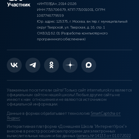
«ИНТЕРДА», 2014-2026
ИНН 7715706679, КПП 771001001, ОГРН
1087746779559
Юр. адрес: 125375, г. Москва, вн.тер.г. муниципальный
округ Тверской, ул. Тверская, д. 16, стр. 1
ОКВЭД 62.01 (Разработка компьютерного
программного обеспечения)
Уважаемые посетители сайта! Только сайт interneturok.ru является
официальным сайтом нашей школы! Любые другие сайты не
имеют к нам отношения и не являются источником
официальной информации.
Данные в формах обрабатывает технология
SmartCaptcha от
Яндекс
Интерактивная платформа «Домашняя Школа “ИнтернетУрок”»
внесена в реестр российских программ для электронных
вычислительных машин и баз данных (
запись № 14133 от 01.07.2022