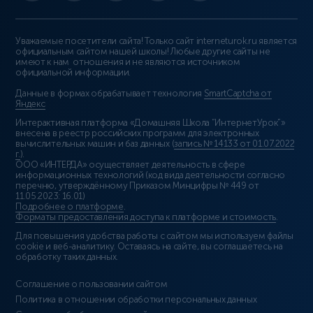
Уважаемые посетители сайта! Только сайт interneturok.ru является
официальным сайтом нашей школы! Любые другие сайты не
имеют к нам отношения и не являются источником
официальной информации.
Данные в формах обрабатывает технология
SmartCaptcha от
Яндекс
Интерактивная платформа «Домашняя Школа “ИнтернетУрок”»
внесена в реестр российских программ для электронных
вычислительных машин и баз данных (
запись № 14133 от 01.07.2022
г.
).
ООО «ИНТЕРДА» осуществляет деятельность в сфере
информационных технологий (код вида деятельности согласно
перечню, утверждённому Приказом Минцифры № 449 от
11.05.2023: 16.01)
Подробнее о платформе
.
Форматы предоставления доступа к платформе и стоимость
.
Для повышения удобства работы с сайтом мы используем файлы
cookie и веб-аналитику. Оставаясь на сайте, вы соглашаетесь на
обработку таких данных.
Соглашение о пользовании сайтом
Политика в отношении обработки персональных данных