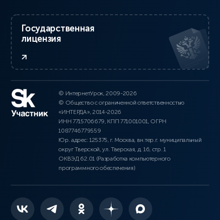
Государственная
лицензия
© ИнтернетУрок, 2009-2026
© Общество с ограниченной ответственностью
«ИНТЕРДА», 2014-2026
ИНН 7715706679, КПП 771001001, ОГРН
1087746779559
Юр. адрес: 125375, г. Москва, вн.тер.г. муниципальный
округ Тверской, ул. Тверская, д. 16, стр. 1
ОКВЭД 62.01 (Разработка компьютерного
программного обеспечения)