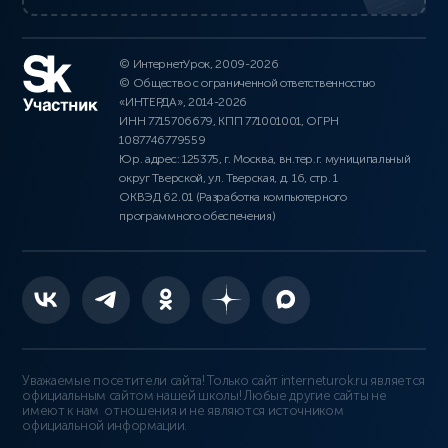
© ИнтернетУрок, 2009-2026
© Общество с ограниченной ответственностью
«ИНТЕРДА», 2014-2026
ИНН 7715706679, КПП 771001001, ОГРН
1087746779559
Юр. адрес: 125375, г. Москва, вн.тер.г. муниципальный
округ Тверской, ул. Тверская, д. 16, стр. 1
ОКВЭД 62.01 (Разработка компьютерного
программного обеспечения)
Уважаемые посетители сайта! Только сайт interneturok.ru является
официальным сайтом нашей школы! Любые другие сайты не
имеют к нам отношения и не являются источником
официальной информации.