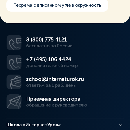
Теорема о вписанном угле в окружность
8 (800) 775 4121
бесплатно по России
+7 (495) 106 4424
дополнительный номер
school@interneturok.ru
ответим за 1 раб. день
Приемная директора
обращение к руководителю
Школа «ИнтернетУрок»