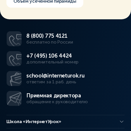
Объём усечённой пирамиды
8 (800) 775 4121
бесплатно по России
+7 (495) 106 4424
дополнительный номер
school@interneturok.ru
ответим за 1 раб. день
Приемная директора
обращение к руководителю
Школа «ИнтернетУрок»