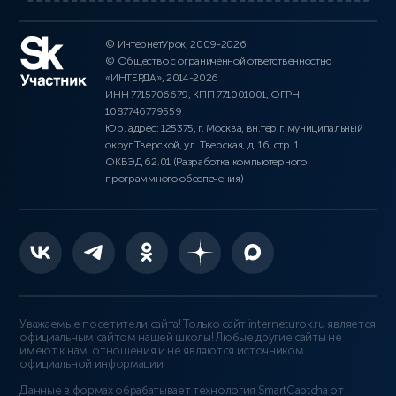
© ИнтернетУрок, 2009-2026
© Общество с ограниченной ответственностью
«ИНТЕРДА», 2014-2026
ИНН 7715706679, КПП 771001001, ОГРН
1087746779559
Юр. адрес: 125375, г. Москва, вн.тер.г. муниципальный
округ Тверской, ул. Тверская, д. 16, стр. 1
ОКВЭД 62.01 (Разработка компьютерного
программного обеспечения)
Уважаемые посетители сайта! Только сайт interneturok.ru является
официальным сайтом нашей школы! Любые другие сайты не
имеют к нам отношения и не являются источником
официальной информации.
Данные в формах обрабатывает технология
SmartCaptcha от