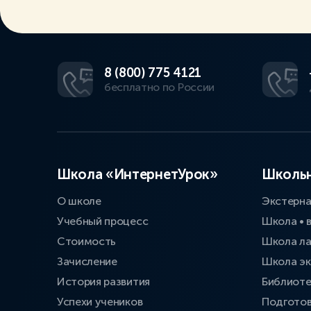
8 (800) 775 4121
бесплатно по России
Школа «ИнтернетУрок»
Школьн
О школе
Экстерн
Учебный процесс
Школа • 
Стоимость
Школа л
Зачисление
Школа эк
История развития
Библиоте
Успехи учеников
Подготов