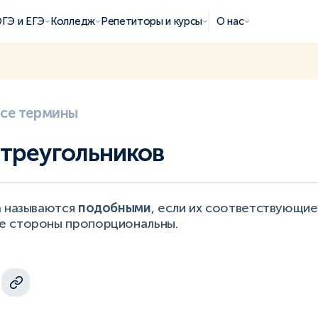
ГЭ и ЕГЭ
Колледж
Репетиторы и курсы
О нас
все термины
треугольников
а называются
подобными
, если их соответствующие 
е стороны пропорциональны.