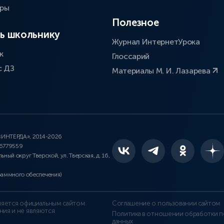
оры
Полезное
ь школьнику
Журнал ИнтернетУрока
к
Глоссарий
с ДЗ
Материалы М. И. Лазарева
 «ИНТЕРДА», 2014-2026
46779559
льный округ Тверской, ул. Тверская, д. 16,
раммного обеспечения)
является официальным сайтом
Соглашение о пользовании сайтом
ния и не являются
Политика в отношении обработки п
данных