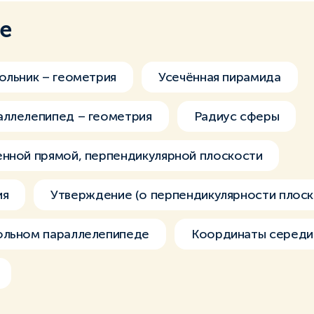
ме
ольник – геометрия
Усечённая пирамида
аллелепипед – геометрия
Радиус сферы
нной прямой, перпендикулярной плоскости
ия
Утверждение (о перпендикулярности плоск
ольном параллелепипеде
Координаты середи