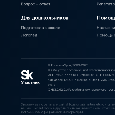
Вопрос – ответ
Репетит
Для дошкольников
Помощ
Подготовка к школе
Наставни
Логопед
Помощь 
© ИнтернетУрок, 2009-2026
© Общество с ограниченной ответственностью
ИНН 7715706679, КПП 771001001, ОГРН 10877
Юр. адрес: 125375, г. Москва, вн.тер.г. муниципа
стр. 1
ОКВЭД 62.01 (Разработка компьютерного прог
Уважаемые посетители сайта! Только сайт interneturok.ru 
нашей школы! Любые другие сайты не имеют к нам отноше
источником официальной информации.