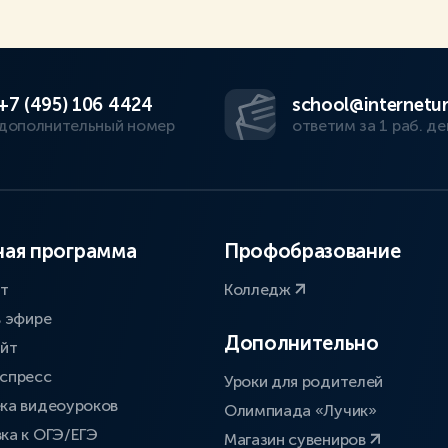
+7 (495) 106 4424
school@internetur
дополнительный номер
ответим за 1 раб. де
ая программа
Профобразование
ат
Колледж
в эфире
Дополнительно
айт
спресс
Уроки для родителей
ка видеоуроков
Олимпиада «Лучик»
ка к ОГЭ/ЕГЭ
Магазин сувениров