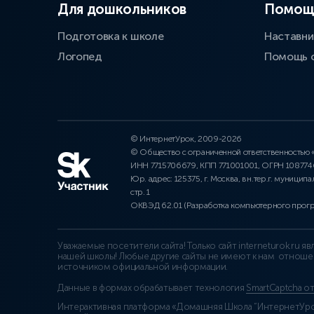
Для дошкольников
Помощ
Подготовка к школе
Наставни
Логопед
Помощь 
© ИнтернетУрок, 2009-2026
© Общество с ограниченной ответственностью
ИНН 7715706679, КПП 771001001, ОГРН 10877
Юр. адрес: 125375, г. Москва, вн.тер.г. муниципа
стр. 1
ОКВЭД 62.01 (Разработка компьютерного прог
Уважаемые посетители сайта! Только сайт interneturok.ru 
нашей школы! Любые другие сайты не имеют к нам отноше
источником официальной информации.
Данные в формах обрабатывает технология
SmartCaptcha о
Интерактивная платформа «Домашняя Школа “ИнтернетУрок