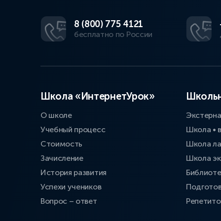
8 (800) 775 4121
бесплатно по России
Школа «ИнтернетУрок»
Школьн
О школе
Экстерн
Учебный процесс
Школа • 
Стоимость
Школа л
Зачисление
Школа эк
История развития
Библиоте
Успехи учеников
Подготов
Вопрос – ответ
Репетит