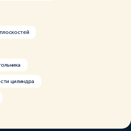
 плоскостей
гольника
сти цилиндра