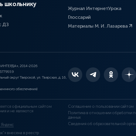
ь школьнику
Журнал ИнтернетУрока
к
Глоссарий
с ДЗ
Материалы М. И. Лазарева
 «ИНТЕРДА», 2014-2026
46779559
льный округ Тверской, ул. Тверская, д. 16,
раммного обеспечения)
является официальным сайтом
Соглашение о пользовании сайтом
ния и не являются
Политика в отношении обработки п
данных
Сведения об образовательной орга
т Яндекс
”» внесена в реестр