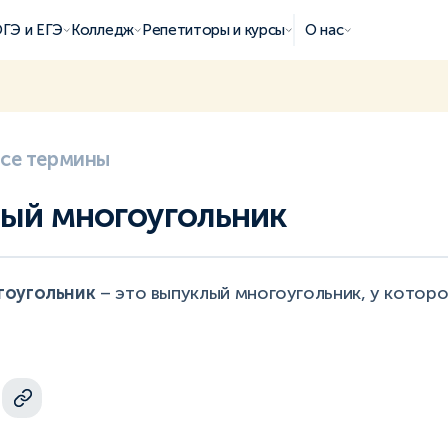
ГЭ и ЕГЭ
Колледж
Репетиторы и курсы
О нас
все термины
ый многоугольник
гоугольник
– это выпуклый многоугольник, у которо