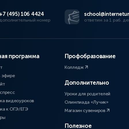
+7 (495) 106 4424
school@internetur
дополнительный номер
ответим за 1 раб. де
ая программа
Профобразование
ат
Колледж
в эфире
Дополнительно
айт
спресс
Уроки для родителей
ка видеоуроков
Олимпиада «Лучик»
ка к ОГЭ/ЕГЭ
Магазин сувениров
оры
Полезное