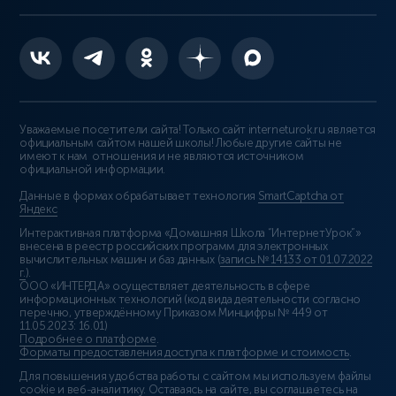
Уважаемые посетители сайта! Только сайт interneturok.ru является
официальным сайтом нашей школы! Любые другие сайты не
имеют к нам отношения и не являются источником
официальной информации.
Данные в формах обрабатывает технология
SmartCaptcha от
Яндекс
Интерактивная платформа «Домашняя Школа “ИнтернетУрок”»
внесена в реестр российских программ для электронных
вычислительных машин и баз данных (
запись № 14133 от 01.07.2022
г.
).
ООО «ИНТЕРДА» осуществляет деятельность в сфере
информационных технологий (код вида деятельности согласно
перечню, утверждённому Приказом Минцифры № 449 от
11.05.2023: 16.01)
Подробнее о платформе
.
Форматы предоставления доступа к платформе и стоимость
.
Для повышения удобства работы с сайтом мы используем файлы
cookie и веб-аналитику. Оставаясь на сайте, вы соглашаетесь на