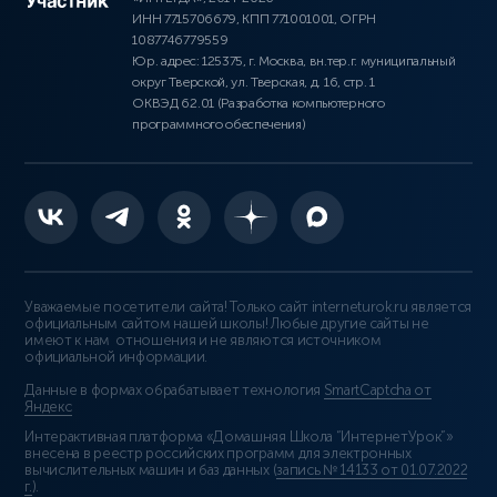
ИНН 7715706679, КПП 771001001, ОГРН
1087746779559
Юр. адрес: 125375, г. Москва, вн.тер.г. муниципальный
округ Тверской, ул. Тверская, д. 16, стр. 1
ОКВЭД 62.01 (Разработка компьютерного
программного обеспечения)
Уважаемые посетители сайта! Только сайт interneturok.ru является
официальным сайтом нашей школы! Любые другие сайты не
имеют к нам отношения и не являются источником
официальной информации.
Данные в формах обрабатывает технология
SmartCaptcha от
Яндекс
Интерактивная платформа «Домашняя Школа “ИнтернетУрок”»
внесена в реестр российских программ для электронных
вычислительных машин и баз данных (
запись № 14133 от 01.07.2022
г.
).