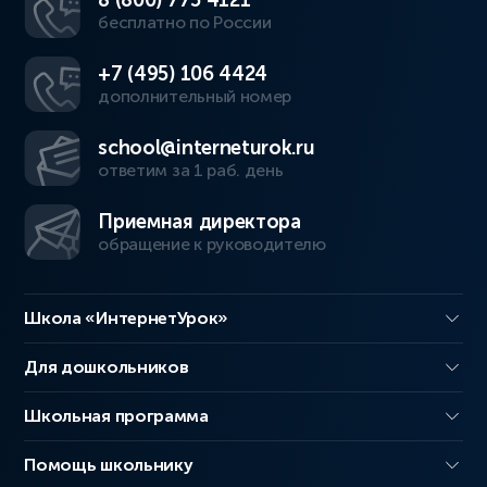
бесплатно по России
+7 (495) 106 4424
дополнительный номер
school@interneturok.ru
ответим за 1 раб. день
Приемная директора
обращение к руководителю
Школа «ИнтернетУрок»
Для дошкольников
Школьная программа
Помощь школьнику