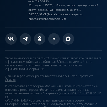
1087746779559
Юр. адрес: 125375, г. Москва, вн.тер.г. муниципальный
округ Тверской, ул. Тверская, д. 16, стр. 1
ОКВЭД 62.01 (Разработка компьютерного
программного обеспечения)
Уважаемые посетители сайта! Только сайт interneturok.ru является
официальным сайтом нашей школы! Любые другие сайты не
имеют к нам отношения и не являются источником
официальной информации.
Данные в формах обрабатывает технология
SmartCaptcha от
Яндекс
Интерактивная платформа «Домашняя Школа “ИнтернетУрок”»
внесена в реестр российских программ для электронных
вычислительных машин и баз данных (
запись № 14133 от 01.07.2022
г.
).
ООО «ИНТЕРДА» осуществляет деятельность в сфере
информационных технологий (код вида деятельности согласно