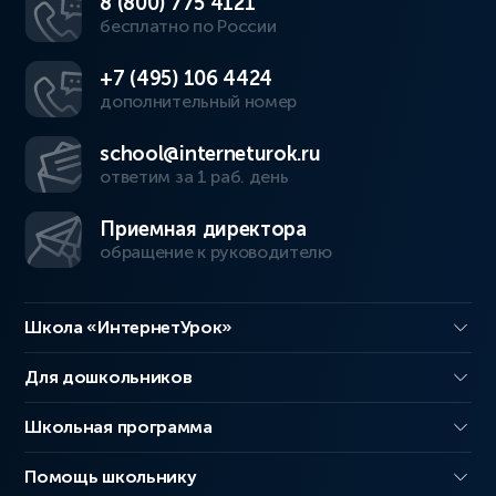
8 (800) 775 4121
бесплатно по России
+7 (495) 106 4424
дополнительный номер
school@interneturok.ru
ответим за 1 раб. день
Приемная директора
обращение к руководителю
Школа «ИнтернетУрок»
Для дошкольников
Школьная программа
Помощь школьнику