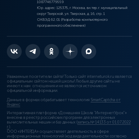
1087746779559
Юр. адрес: 125375, г. Москва, вн.тер.г. муниципальный
округ Тверской, ул. Тверская, д. 16, стр. 1
ОКВЭД 62.01 (Разработка компьютерного
программного обеспечения)
Уважаемые посетители сайта! Только сайт interneturok.ru является
официальным сайтом нашей школы! Любые другие сайты не
имеют к нам отношения и не являются источником
официальной информации.
Данные в формах обрабатывает технология
SmartCaptcha от
Яндекс
Интерактивная платформа «Домашняя Школа “ИнтернетУрок”»
внесена в реестр российских программ для электронных
вычислительных машин и баз данных (
запись № 14133 от 01.07.2022
г.
).
ООО «ИНТЕРДА» осуществляет деятельность в сфере
информационных технологий (код вида деятельности согласно