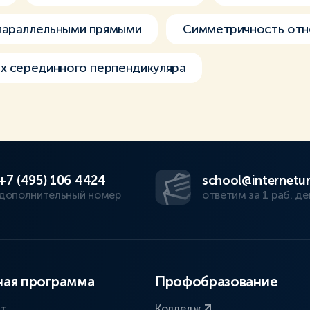
параллельными прямыми
Симметричность отн
х серединного перпендикуляра
+7 (495) 106 4424
school@internetur
дополнительный номер
ответим за 1 раб. де
ая программа
Профобразование
ат
Колледж