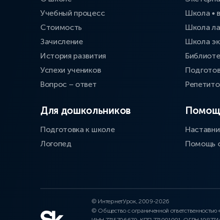
Учебный процесс
Школа • 
Стоимость
Школа л
Зачисление
Школа эк
История развития
Библиоте
Успехи учеников
Подготов
Вопрос – ответ
Репетит
Для дошкольников
Помощ
Подготовка к школе
Наставни
Логопед
Помощь 
© ИнтернетУрок, 2009-2026
© Общество с ограниченной ответственностью