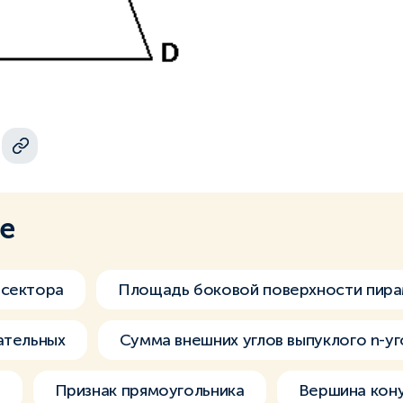
ме
 сектора
Площадь боковой поверхности пир
ательных
Сумма внешних углов выпуклого n-уг
а
Признак прямоугольника
Вершина кон