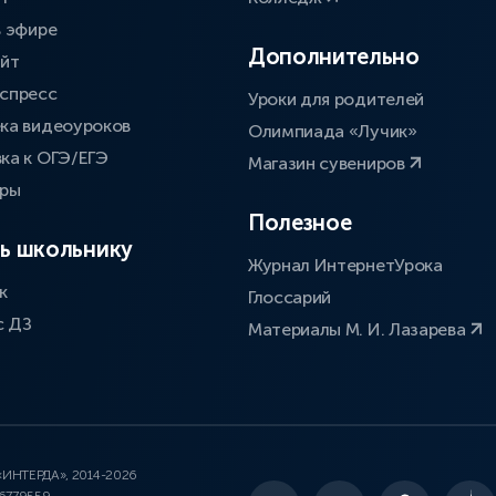
в эфире
Дополнительно
айт
спресс
Уроки для родителей
ка видеоуроков
Олимпиада «Лучик»
ка к ОГЭ/ЕГЭ
Магазин сувениров
оры
Полезное
ь школьнику
Журнал ИнтернетУрока
к
Глоссарий
с ДЗ
Материалы М. И. Лазарева
 «ИНТЕРДА», 2014-2026