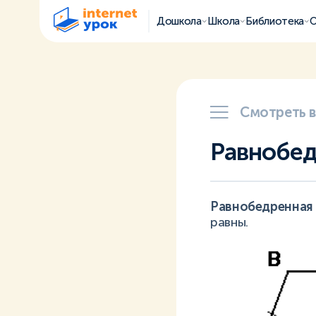
Дошкола
Школа
Библиотека
О
Смотреть 
Равнобед
Равнобедренная 
равны.