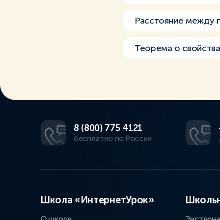
Расстояние между 
Теорема о свойства
8 (800) 775 4121
бесплатно по России
Школа «ИнтернетУрок»
Школьн
О школе
Экстерн