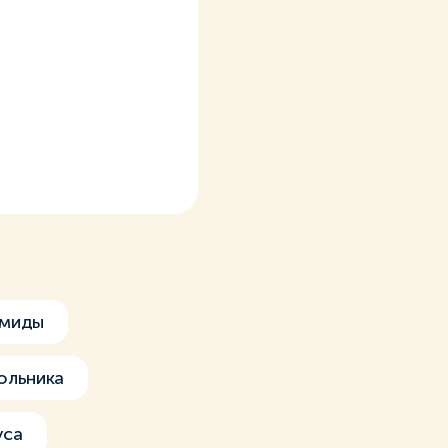
амиды
ольника
уса