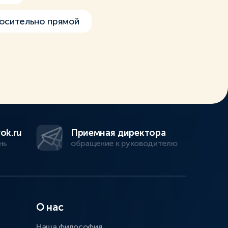
осительно прямой
ok.ru
Приемная директора
нь
обращение к руководителю
О нас
Наша философия