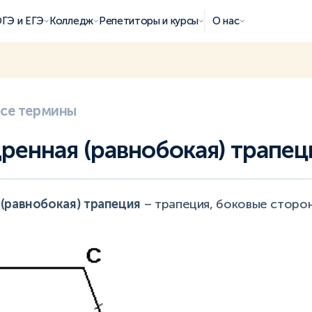
ГЭ и ЕГЭ
Колледж
Репетиторы и курсы
О нас
все термины
ренная (равнобокая) трапец
(равнобокая) трапеция
– трапеция, боковые сторо