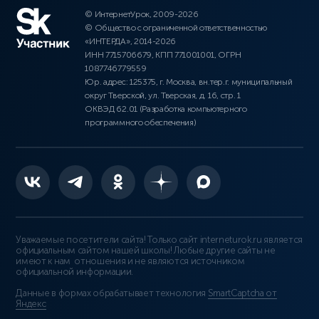
© ИнтернетУрок, 2009-2026
© Общество с ограниченной ответственностью
«ИНТЕРДА», 2014-2026
ИНН 7715706679, КПП 771001001, ОГРН
1087746779559
Юр. адрес: 125375, г. Москва, вн.тер.г. муниципальный
округ Тверской, ул. Тверская, д. 16, стр. 1
ОКВЭД 62.01 (Разработка компьютерного
программного обеспечения)
Уважаемые посетители сайта! Только сайт interneturok.ru является
официальным сайтом нашей школы! Любые другие сайты не
имеют к нам отношения и не являются источником
официальной информации.
Данные в формах обрабатывает технология
SmartCaptcha от
Яндекс