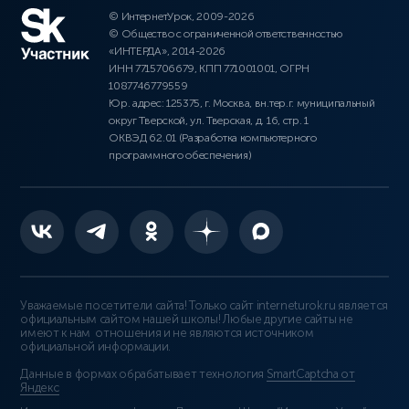
© ИнтернетУрок, 2009-2026
© Общество с ограниченной ответственностью
«ИНТЕРДА», 2014-2026
ИНН 7715706679, КПП 771001001, ОГРН
1087746779559
Юр. адрес: 125375, г. Москва, вн.тер.г. муниципальный
округ Тверской, ул. Тверская, д. 16, стр. 1
ОКВЭД 62.01 (Разработка компьютерного
программного обеспечения)
Уважаемые посетители сайта! Только сайт interneturok.ru является
официальным сайтом нашей школы! Любые другие сайты не
имеют к нам отношения и не являются источником
официальной информации.
Данные в формах обрабатывает технология
SmartCaptcha от
Яндекс