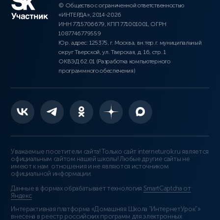
© Общество с ограниченной ответственностью
«ИНТЕРДА», 2014-2026
ИНН 7715706679, КПП 771001001, ОГРН
1087746779559
Юр. адрес: 125375, г. Москва, вн.тер.г. муниципальный
округ Тверской, ул. Тверская, д. 16, стр. 1
ОКВЭД 62.01 (Разработка компьютерного
программного обеспечения)
Уважаемые посетители сайта! Только сайт interneturok.ru является
официальным сайтом нашей школы! Любые другие сайты не
имеют к нам отношения и не являются источником
официальной информации.
Данные в формах обрабатывает технология
SmartCaptcha от
Яндекс
Интерактивная платформа «Домашняя Школа “ИнтернетУрок”»
внесена в реестр российских программ для электронных