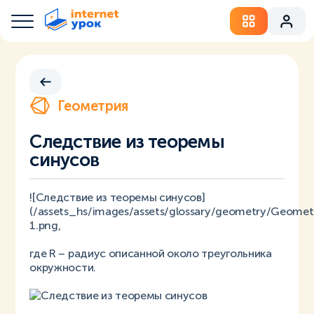
Геометрия
Следствие из теоремы
синусов
![Следствие из теоремы синусов]
(/assets_hs/images/assets/glossary/geometry/Geomet
1.png,
где R – радиус описанной около треугольника
окружности.