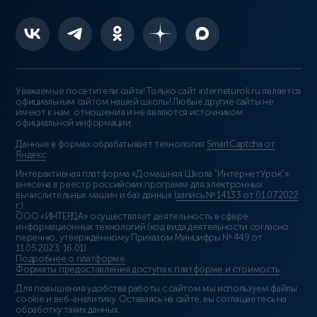
Уважаемые посетители сайта! Только сайт interneturok.ru является
официальным сайтом нашей школы! Любые другие сайты не
имеют к нам отношения и не являются источником
официальной информации.
Данные в формах обрабатывает технология
SmartCaptcha от
Яндекс
Интерактивная платформа «Домашняя Школа “ИнтернетУрок”»
внесена в реестр российских программ для электронных
вычислительных машин и баз данных (
запись № 14133 от 01.07.2022
г.
).
ООО «ИНТЕРДА» осуществляет деятельность в сфере
информационных технологий (код вида деятельности согласно
перечню, утверждённому Приказом Минцифры № 449 от
11.05.2023: 16.01)
Подробнее о платформе
.
Форматы предоставления доступа к платформе и стоимость
.
Для повышения удобства работы с сайтом мы используем файлы
cookie и веб-аналитику. Оставаясь на сайте, вы соглашаетесь на
обработку таких данных.