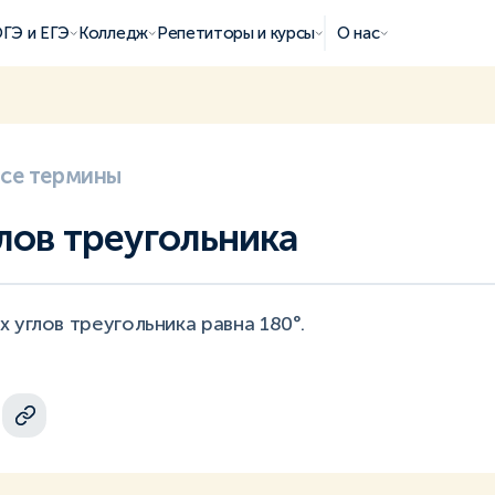
ГЭ и ЕГЭ
Колледж
Репетиторы и курсы
О нас
все термины
лов треугольника
 углов треугольника равна 180°.