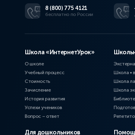
8 (800) 775 4121
бесплатно по России
Школа «ИнтернетУрок»
Школьн
О школе
Экстерн
Учебный процесс
Школа • 
Стоимость
Школа л
Зачисление
Школа эк
История развития
Библиоте
Успехи учеников
Подготов
Вопрос – ответ
Репетит
Для дошкольников
Помощ