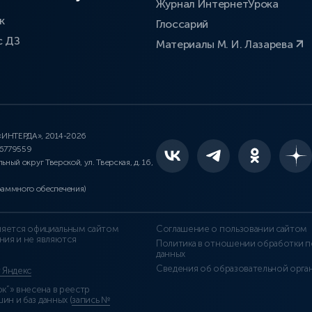
Журнал ИнтернетУрока
к
Глоссарий
с ДЗ
Материалы М. И. Лазарева
 «ИНТЕРДА», 2014-2026
46779559
льный округ Тверской, ул. Тверская, д. 16,
раммного обеспечения)
является официальным сайтом
Соглашение о пользовании сайтом
ния и не являются
Политика в отношении обработки п
данных
Сведения об образовательной орга
т Яндекс
”» внесена в реестр
н и баз данных (
запись №