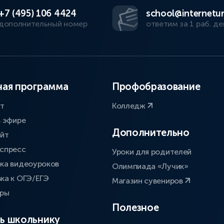
+7 (495) 106 4424
school@internetur
дополнительный номер
ответим за 1 раб. де
ая программа
Профобразование
ат
Колледж
в эфире
Дополнительно
айт
спресс
Уроки для родителей
ка видеоуроков
Олимпиада «Лучик»
ка к ОГЭ/ЕГЭ
Магазин сувениров
оры
Полезное
ь школьнику