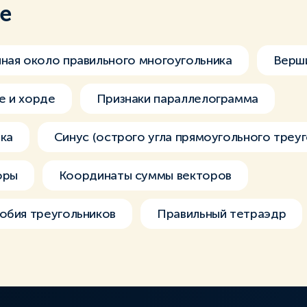
ме
ная около правильного многоугольника
Верши
е и хорде
Признаки параллелограмма
ка
Синус (острого угла прямоугольного треуг
оры
Координаты суммы векторов
обия треугольников
Правильный тетраэдр