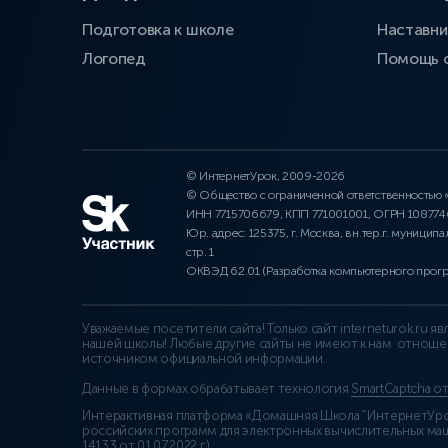
Подготовка к школе
Наставни
Логопед
Помощь 
© ИнтернетУрок, 2009-2026
© Общество с ограниченной ответственностью
ИНН 7715706679, КПП 771001001, ОГРН 10877
Юр. адрес: 125375, г. Москва, вн.тер.г. муниципа
стр. 1
ОКВЭД 62.01 (Разработка компьютерного прог
Уважаемые посетители сайта! Только сайт interneturok.ru 
нашей школы! Любые другие сайты не имеют к нам отноше
источником официальной информации.
Данные в формах обрабатывает технология
SmartCaptcha о
Интерактивная платформа «Домашняя Школа “ИнтернетУрок
российских программ для электронных вычислительных маши
14133 от 01.07.2022 г.
).