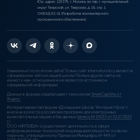
Юр. адрес: 125375, г. Москва, вн.тер.г. муниципальный
округ Тверской, ул. Тверская, д. 16, стр. 1
ОКВЭД 62.01 (Разработка компьютерного
программного обеспечения)
Уважаемые посетители сайта! Только сайт interneturok.ru является
официальным сайтом нашей школы! Любые другие сайты не
имеют к нам отношения и не являются источником
официальной информации.
Данные в формах обрабатывает технология
SmartCaptcha от
Яндекс
Интерактивная платформа «Домашняя Школа “ИнтернетУрок”»
внесена в реестр российских программ для электронных
вычислительных машин и баз данных (
запись № 14133 от 01.07.2022
г.
).
ООО «ИНТЕРДА» осуществляет деятельность в сфере
информационных технологий (код вида деятельности согласно
перечню, утверждённому Приказом Минцифры № 449 от