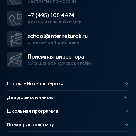
бесплатно по России
+7 (495) 106 4424
дополнительный номер
school@interneturok.ru
ответим за 1 раб. день
Приемная директора
обращение к руководителю
Школа «ИнтернетУрок»
Для дошкольников
Школьная программа
Помощь школьнику