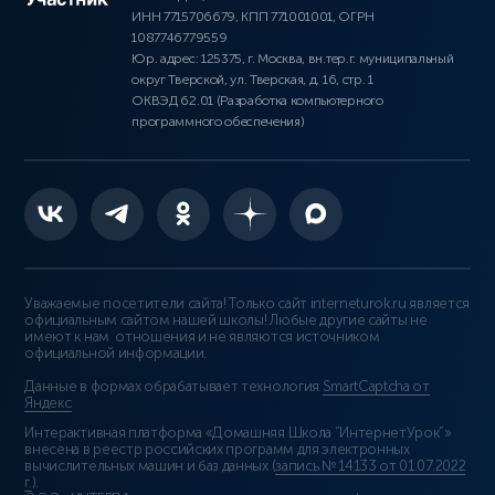
ИНН 7715706679, КПП 771001001, ОГРН
1087746779559
Юр. адрес: 125375, г. Москва, вн.тер.г. муниципальный
округ Тверской, ул. Тверская, д. 16, стр. 1
ОКВЭД 62.01 (Разработка компьютерного
программного обеспечения)
Уважаемые посетители сайта! Только сайт interneturok.ru является
официальным сайтом нашей школы! Любые другие сайты не
имеют к нам отношения и не являются источником
официальной информации.
Данные в формах обрабатывает технология
SmartCaptcha от
Яндекс
Интерактивная платформа «Домашняя Школа “ИнтернетУрок”»
внесена в реестр российских программ для электронных
вычислительных машин и баз данных (
запись № 14133 от 01.07.2022
г.
).