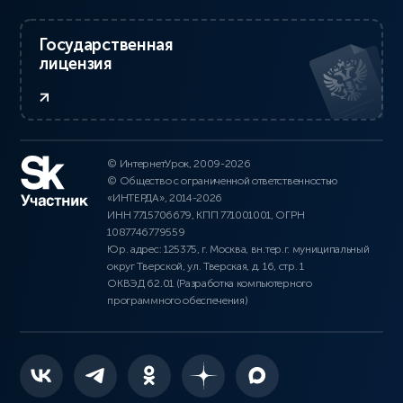
Государственная
лицензия
© ИнтернетУрок, 2009-2026
© Общество с ограниченной ответственностью
«ИНТЕРДА», 2014-2026
ИНН 7715706679, КПП 771001001, ОГРН
1087746779559
Юр. адрес: 125375, г. Москва, вн.тер.г. муниципальный
округ Тверской, ул. Тверская, д. 16, стр. 1
ОКВЭД 62.01 (Разработка компьютерного
программного обеспечения)