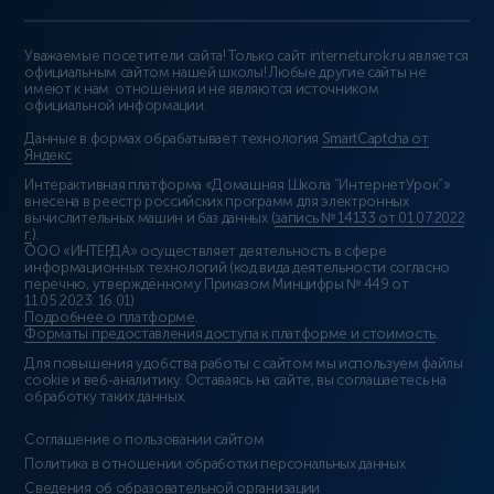
Уважаемые посетители сайта! Только сайт interneturok.ru является
официальным сайтом нашей школы! Любые другие сайты не
имеют к нам отношения и не являются источником
официальной информации.
Данные в формах обрабатывает технология
SmartCaptcha от
Яндекс
Интерактивная платформа «Домашняя Школа “ИнтернетУрок”»
внесена в реестр российских программ для электронных
вычислительных машин и баз данных (
запись № 14133 от 01.07.2022
г.
).
ООО «ИНТЕРДА» осуществляет деятельность в сфере
информационных технологий (код вида деятельности согласно
перечню, утверждённому Приказом Минцифры № 449 от
11.05.2023: 16.01)
Подробнее о платформе
.
Форматы предоставления доступа к платформе и стоимость
.
Для повышения удобства работы с сайтом мы используем файлы
cookie и веб-аналитику. Оставаясь на сайте, вы соглашаетесь на
обработку таких данных.
Соглашение о пользовании сайтом
Политика в отношении обработки персональных данных
Сведения об образовательной организации