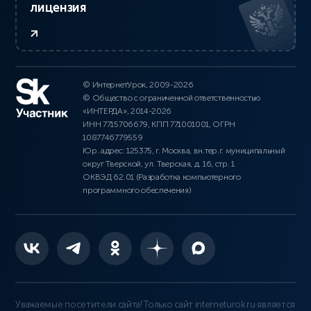
лицензия
© ИнтернетУрок, 2009-2026
© Общество с ограниченной ответственностью
«ИНТЕРДА», 2014-2026
ИНН 7715706679, КПП 771001001, ОГРН
1087746779559
Юр. адрес: 125375, г. Москва, вн.тер.г. муниципальный
округ Тверской, ул. Тверская, д. 16, стр. 1
ОКВЭД 62.01 (Разработка компьютерного
программного обеспечения)
Уважаемые посетители сайта! Только сайт interneturok.ru является