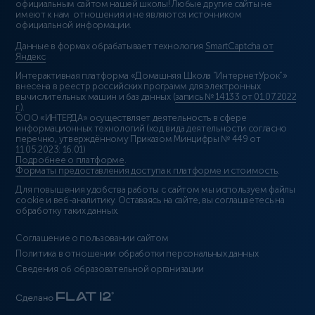
официальным сайтом нашей школы! Любые другие сайты не
имеют к нам отношения и не являются источником
официальной информации.
Данные в формах обрабатывает технология
SmartCaptcha от
Яндекс
Интерактивная платформа «Домашняя Школа “ИнтернетУрок”»
внесена в реестр российских программ для электронных
вычислительных машин и баз данных (
запись № 14133 от 01.07.2022
г.
).
ООО «ИНТЕРДА» осуществляет деятельность в сфере
информационных технологий (код вида деятельности согласно
перечню, утверждённому Приказом Минцифры № 449 от
11.05.2023: 16.01)
Подробнее о платформе
.
Форматы предоставления доступа к платформе и стоимость
.
Для повышения удобства работы с сайтом мы используем файлы
cookie и веб-аналитику. Оставаясь на сайте, вы соглашаетесь на
обработку таких данных.
Соглашение о пользовании сайтом
Политика в отношении обработки персональных данных
Сведения об образовательной организации