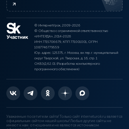
© ИнтернетУрок, 2009-2026
© Общество с ограниченной ответственностью
«ИНТЕРДА», 2014-2026
ИНН 7715706679, КПП 771001001, ОГРН
1087746779559
Юр. адрес: 125375, г. Москва, вн.тер.г. муниципальный
округ Тверской, ул. Тверская, д. 16, стр. 1
ОКВЭД 62.01 (Разработка компьютерного
программного обеспечения)
Уважаемые посетители сайта! Только сайт interneturok.ru является
официальным сайтом нашей школы! Любые другие сайты не
имеют к нам отношения и не являются источником