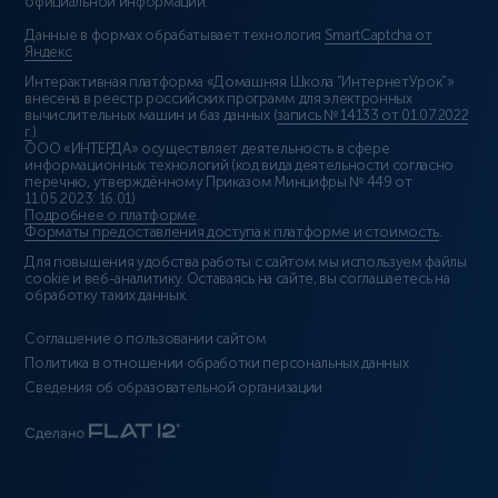
официальной информации.
Данные в формах обрабатывает технология
SmartCaptcha от
Яндекс
Интерактивная платформа «Домашняя Школа “ИнтернетУрок”»
внесена в реестр российских программ для электронных
вычислительных машин и баз данных (
запись № 14133 от 01.07.2022
г.
).
ООО «ИНТЕРДА» осуществляет деятельность в сфере
информационных технологий (код вида деятельности согласно
перечню, утверждённому Приказом Минцифры № 449 от
11.05.2023: 16.01)
Подробнее о платформе
.
Форматы предоставления доступа к платформе и стоимость
.
Для повышения удобства работы с сайтом мы используем файлы
cookie и веб-аналитику. Оставаясь на сайте, вы соглашаетесь на
обработку таких данных.
Соглашение о пользовании сайтом
Политика в отношении обработки персональных данных
Сведения об образовательной организации