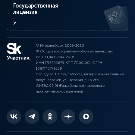
Государственная
лицензия
© ИнтернетУрок, 2009-2026
© Общество с ограниченной ответственностью
«ИНТЕРДА», 2014-2026
ИНН 7715706679, КПП 771001001, ОГРН
1087746779559
Юр. адрес: 125375, г. Москва, вн.тер.г. муниципальный
округ Тверской, ул. Тверская, д. 16, стр. 1
ОКВЭД 62.01 (Разработка компьютерного
программного обеспечения)