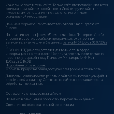
Уважаемые посетители сайта! Только сайт interneturok.ru является
официальным сайтом нашей школы! Любые другие сайты не
имеют к нам отношения и не являются источником
официальной информации.
Данные в формах обрабатывает технология
SmartCaptcha от
Яндекс
Интерактивная платформа «Домашняя Школа “ИнтернетУрок”»
внесена в реестр российских программ для электронных
вычислительных машин и баз данных (
запись № 14133 от 01.07.2022
г.
).
ООО «ИНТЕРДА» осуществляет деятельность в сфере
информационных технологий (код вида деятельности согласно
перечню, утверждённому Приказом Минцифры № 449 от
11.05.2023: 16.01)
Подробнее о платформе
.
Форматы предоставления доступа к платформе и стоимость
.
Для повышения удобства работы с сайтом мы используем файлы
cookie и веб-аналитику. Оставаясь на сайте, вы соглашаетесь на
обработку таких данных.
Соглашение о пользовании сайтом
Политика в отношении обработки персональных данных
Сведения об образовательной организации