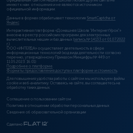
официальным сайтом нашей школы! Любые другие сайты не
имеют к нам отношения и не являются источником
официальной информации.
Данные в формах обрабатывает технология
SmartCaptcha от
Яндекс
Интерактивная платформа «Домашняя Школа “ИнтернетУрок”»
внесена в реестр российских программ для электронных
вычислительных машин и баз данных (
запись № 14133 от 01.07.2022
г.
).
ООО «ИНТЕРДА» осуществляет деятельность в сфере
информационных технологий (код вида деятельности согласно
перечню, утверждённому Приказом Минцифры № 449 от
11.05.2023: 16.01)
Подробнее о платформе
.
Форматы предоставления доступа к платформе и стоимость
.
Для повышения удобства работы с сайтом мы используем файлы
cookie и веб-аналитику. Оставаясь на сайте, вы соглашаетесь на
обработку таких данных.
Соглашение о пользовании сайтом
Политика в отношении обработки персональных данных
Сведения об образовательной организации