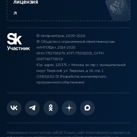
лицензия
© ИнтернетУрок, 2009-2026
© Общество с ограниченной ответственностью
«ИНТЕРДА», 2014-2026
ИНН 7715706679, КПП 771001001, ОГРН
1087746779559
Юр. адрес: 125375, г. Москва, вн.тер.г. муниципальный
округ Тверской, ул. Тверская, д. 16, стр. 1
ОКВЭД 62.01 (Разработка компьютерного
программного обеспечения)
Уважаемые посетители сайта! Только сайт interneturok.ru является