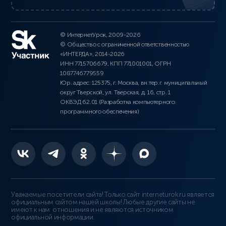
© ИнтернетУрок, 2009-2026
© Общество с ограниченной ответственностью
«ИНТЕРДА», 2014-2026
ИНН 7715706679, КПП 771001001, ОГРН
1087746779559
Юр. адрес: 125375, г. Москва, вн.тер.г. муниципальный
округ Тверской, ул. Тверская, д. 16, стр. 1
ОКВЭД 62.01 (Разработка компьютерного
программного обеспечения)
Уважаемые посетители сайта! Только сайт interneturok.ru является
официальным сайтом нашей школы! Любые другие сайты не
имеют к нам отношения и не являются источником
официальной информации.