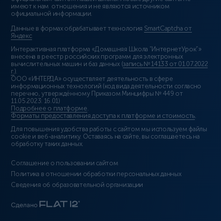
имеют к нам отношения и не являются источником
официальной информации.
Данные в формах обрабатывает технология
SmartCaptcha от
Яндекс
Интерактивная платформа «Домашняя Школа “ИнтернетУрок”»
внесена в реестр российских программ для электронных
вычислительных машин и баз данных (
запись № 14133 от 01.07.2022
г.
).
ООО «ИНТЕРДА» осуществляет деятельность в сфере
информационных технологий (код вида деятельности согласно
перечню, утверждённому Приказом Минцифры № 449 от
11.05.2023: 16.01)
Подробнее о платформе
.
Форматы предоставления доступа к платформе и стоимость
.
Для повышения удобства работы с сайтом мы используем файлы
cookie и веб-аналитику. Оставаясь на сайте, вы соглашаетесь на
обработку таких данных.
Соглашение о пользовании сайтом
Политика в отношении обработки персональных данных
Сведения об образовательной организации