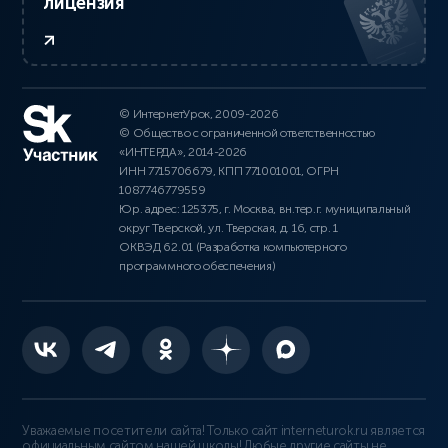
лицензия
© ИнтернетУрок, 2009-2026
© Общество с ограниченной ответственностью
«ИНТЕРДА», 2014-2026
ИНН 7715706679, КПП 771001001, ОГРН
1087746779559
Юр. адрес: 125375, г. Москва, вн.тер.г. муниципальный
округ Тверской, ул. Тверская, д. 16, стр. 1
ОКВЭД 62.01 (Разработка компьютерного
программного обеспечения)
Уважаемые посетители сайта! Только сайт interneturok.ru является
официальным сайтом нашей школы! Любые другие сайты не