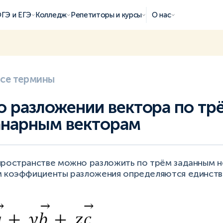
ГЭ и ЕГЭ
Колледж
Репетиторы и курсы
О нас
все термины
о разложении вектора по тр
анарным векторам
пространстве можно разложить по трём заданным 
м коэффициенты разложения определяются единств