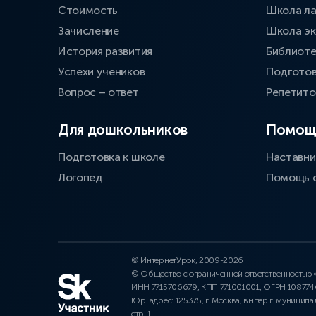
Стоимость
Школа л
Зачисление
Школа эк
История развития
Библиоте
Успехи учеников
Подготов
Вопрос – ответ
Репетит
Для дошкольников
Помощ
Подготовка к школе
Наставни
Логопед
Помощь 
© ИнтернетУрок, 2009-2026
© Общество с ограниченной ответственностью
ИНН 7715706679, КПП 771001001, ОГРН 10877
Юр. адрес: 125375, г. Москва, вн.тер.г. муниципа
стр. 1