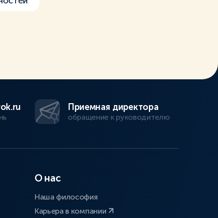
ностей
ok.ru
Приемная директора
нь
обращение к руководителю
О нас
Наша философия
Карьера в компании