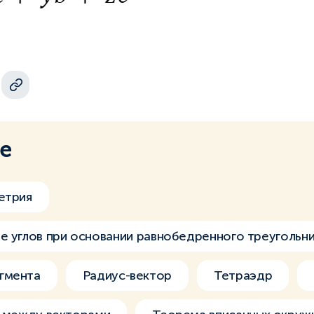
ме
етрия
е углов при основании равнобедренного треугольн
гмента
Радиус-вектор
Тетраэдр