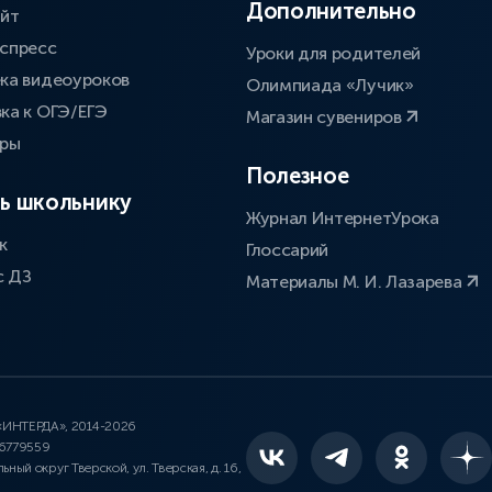
Дополнительно
айт
спресс
Уроки для родителей
ка видеоуроков
Олимпиада «Лучик»
ка к ОГЭ/ЕГЭ
Магазин сувениров
оры
Полезное
ь школьнику
Журнал ИнтернетУрока
к
Глоссарий
с ДЗ
Материалы М. И. Лазарева
 «ИНТЕРДА», 2014-2026
46779559
льный округ Тверской, ул. Тверская, д. 16,