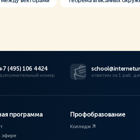
 между векторами
Теорема вписанных окруж
+7 (495) 106 4424
school@internetur
дополнительный номер
ответим за 1 раб. де
ая программа
Профобразование
ат
Колледж
в эфире