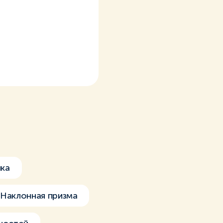
ика
Наклонная призма