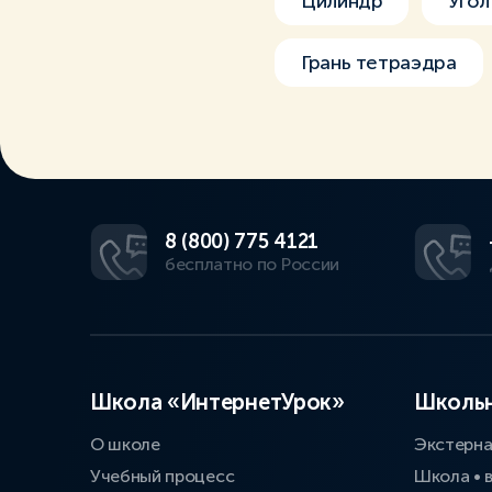
Цилиндр
Угол
Грань тетраэдра
8 (800) 775 4121
бесплатно по России
Школа «ИнтернетУрок»
Школьн
О школе
Экстерн
Учебный процесс
Школа • 