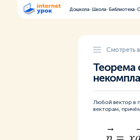
Дошкола
Школа
Библиотека
О
Смотреть 
Теорема 
некомпл
Любой вектор в 
векторам, причё