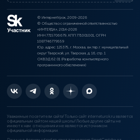
© ИнтернетУрок, 2009-2026
© Общество с ограниченной ответственностью
«ИНТЕРДА», 2014-2026
ИНН 7715706679, КПП 771001001, ОГРН
1087746779559
Юр. адрес: 125375, г. Москва, вн.тер.г. муниципальный
округ Тверской, ул. Тверская, д. 16, стр. 1
ОКВЭД 62.01 (Разработка компьютерного
программного обеспечения)
Уважаемые посетители сайта! Только сайт interneturok.ru является
официальным сайтом нашей школы! Любые другие сайты не
имеют к нам отношения и не являются источником
официальной информации.