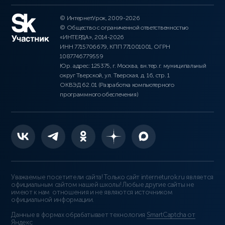
© ИнтернетУрок, 2009-2026
© Общество с ограниченной ответственностью
«ИНТЕРДА», 2014-2026
ИНН 7715706679, КПП 771001001, ОГРН
1087746779559
Юр. адрес: 125375, г. Москва, вн.тер.г. муниципальный
округ Тверской, ул. Тверская, д. 16, стр. 1
ОКВЭД 62.01 (Разработка компьютерного
программного обеспечения)
Уважаемые посетители сайта! Только сайт interneturok.ru является
официальным сайтом нашей школы! Любые другие сайты не
имеют к нам отношения и не являются источником
официальной информации.
Данные в формах обрабатывает технология
SmartCaptcha от
Яндекс