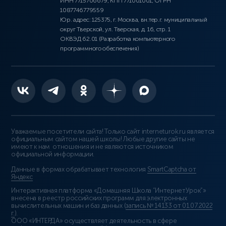
ИНН 7715706679, КПП 771001001, ОГРН
1087746779559
Юр. адрес: 125375, г. Москва, вн.тер.г. муниципальный
округ Тверской, ул. Тверская, д. 16, стр. 1
ОКВЭД 62.01 (Разработка компьютерного
программного обеспечения)
Уважаемые посетители сайта! Только сайт interneturok.ru является
официальным сайтом нашей школы! Любые другие сайты не
имеют к нам отношения и не являются источником
официальной информации.
Данные в формах обрабатывает технология
SmartCaptcha от
Яндекс
Интерактивная платформа «Домашняя Школа “ИнтернетУрок”»
внесена в реестр российских программ для электронных
вычислительных машин и баз данных (
запись № 14133 от 01.07.2022
г.
).
ООО «ИНТЕРДА» осуществляет деятельность в сфере