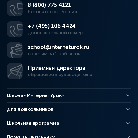
8 (800) 775 4121
бесплатно по России
+7 (495) 106 4424
дополнительный номер
school@interneturok.ru
ответим за 1 раб. день
Приемная директора
обращение к руководителю
Школа «ИнтернетУрок»
Для дошкольников
Школьная программа
Помощь школьнику