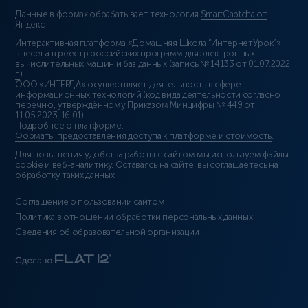
Данные в формах обрабатывает технология
SmartCaptcha от
Яндекс
Интерактивная платформа «Домашняя Школа “ИнтернетУрок”»
внесена в реестр российских программ для электронных
вычислительных машин и баз данных (
запись № 14133 от 01.07.2022
г.
).
ООО «ИНТЕРДА» осуществляет деятельность в сфере
информационных технологий (код вида деятельности согласно
перечню, утверждённому Приказом Минцифры № 449 от
11.05.2023: 16.01)
Подробнее о платформе
.
Форматы предоставления доступа к платформе и стоимость
.
Для повышения удобства работы с сайтом мы используем файлы
cookie и веб-аналитику. Оставаясь на сайте, вы соглашаетесь на
обработку таких данных.
Соглашение о пользовании сайтом
Политика в отношении обработки персональных данных
Сведения об образовательной организации