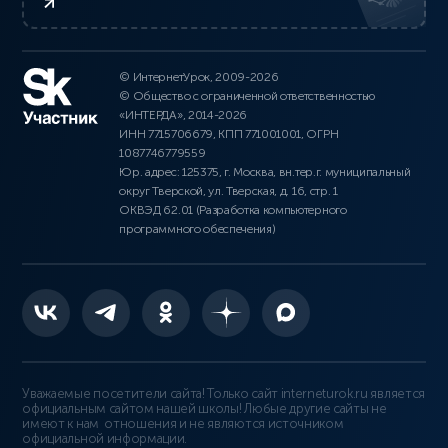
© ИнтернетУрок, 2009-2026
© Общество с ограниченной ответственностью
«ИНТЕРДА», 2014-2026
ИНН 7715706679, КПП 771001001, ОГРН
1087746779559
Юр. адрес: 125375, г. Москва, вн.тер.г. муниципальный
округ Тверской, ул. Тверская, д. 16, стр. 1
ОКВЭД 62.01 (Разработка компьютерного
программного обеспечения)
Уважаемые посетители сайта! Только сайт interneturok.ru является
официальным сайтом нашей школы! Любые другие сайты не
имеют к нам отношения и не являются источником
официальной информации.